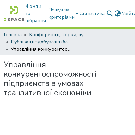
Фонди
Пошук за
та
Статистика
Увій
критеріями
зібрання
Головна
Конференції, збірки, публікації молодих вчених і здобувачів : магістрів, бакалаврів, аспірантів.
Публікації здобувачів (бакалаврів. магістрів, аспірантів)
Управління конкурентоспроможності підприємств в умовах транзитивної економіки
Управління
конкурентоспроможності
підприємств в умовах
транзитивної економіки