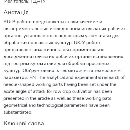
Мелітополь: ТДАТУ
Анотація
RU: В работе представлены аналитические и
экспериментальные исследования игольчатых рабочих
органов, установленных под острым углом атаки для
обработки пропашных культур. UK: У роботі
представлені аналітичні та експериментальне
дослідження голчастих робочих органів встановлених
під гострим кутом атаки для обробки просапних
культур. Обґрунтовано їх геометричні та технологічні
параметри. EN: The analytical and experimental research of
needle-shaped working parts having been set under the
acute angle of attack for row crop cultivation has been
presented in the article as well as these working pats
geometrical and technological parameters have been
substantiated.
Ключові слова