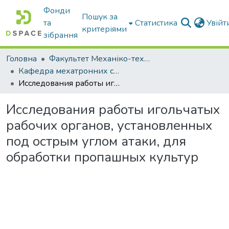
Фонди
Пошук за
та
Статистика
Увій
критеріями
зібрання
Головна
Факультет Механіко-технологічний
Кафедра мехатронних систем тракторів та сільскогосподарських машин
Исследования работы игольчатых рабочих органов, установленных под острым углом атаки, для обработки пропашных культур
Исследования работы игольчатых
рабочих органов, установленных
под острым углом атаки, для
обработки пропашных культур