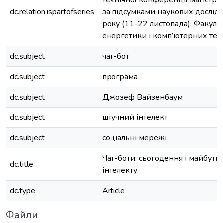
технічної конференції магістран
dc.relation.ispartofseries
за підсумками наукових дослі
року (11-22 листопада). Факуль
енергетики і комп’ютерних техн
dc.subject
чат-бот
dc.subject
програма
dc.subject
Джозеф Вайзенбаум
dc.subject
штучний інтелект
dc.subject
соціальні мережі
Чат-боти: сьогодення і майбутн
dc.title
інтелекту
dc.type
Article
Файли