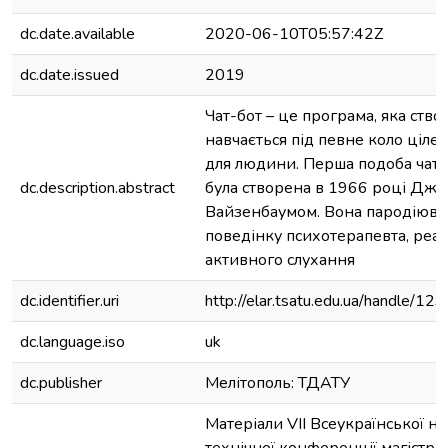
dc.date.available
2020-06-10T05:57:42Z
dc.date.issued
2019
Чат-бот – це програма, яка ство
навчається під певне коло ціле
для людини. Перша подоба чат-б
dc.description.abstract
була створена в 1966 році Дж
Вайзенбаумом. Вона пародіюва
поведінку психотерапевта, реал
активного слухання
dc.identifier.uri
http://elar.tsatu.edu.ua/handle/
dc.language.iso
uk
dc.publisher
Мелітополь: ТДАТУ
Матеріали VII Всеукраїнської н