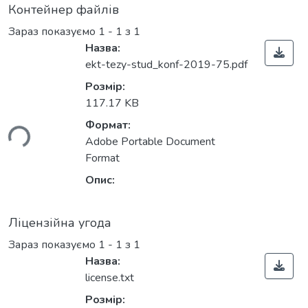
Контейнер файлів
Зараз показуємо
1 - 1 з 1
Назва:
ekt-tezy-stud_konf-2019-75.pdf
Розмір:
117.17 KB
Формат:
ься...
Adobe Portable Document
Format
Опис:
Ліцензійна угода
Зараз показуємо
1 - 1 з 1
Назва:
license.txt
Розмір: