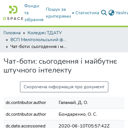
Фонди
Пошук за
та
Статистика
Увій
критеріями
зібрання
Головна
Коледжі ТДАТУ
ВСП Мелітопольський фаховий коледж ТДАТУ
Чат-боти: сьогодення і майбутнє штучного інтелекту
Чат-боти: сьогодення і майбутнє
штучного інтелекту
Скорочена інформація про документ
dc.contributor.author
Галамай, Д. О.
dc.contributor.author
Бондаренко, О. С.
dc.date.accessioned
2020-06-10T05:57:42Z