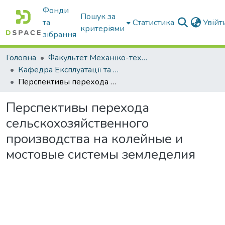
Фонди
Пошук за
та
Статистика
Увій
критеріями
зібрання
Головна
Факультет Механіко-технологічний
Кафедра Експлуатації та технічного сервісу машин
Перспективы перехода сельскохозяйственного производства на колейные и мостовые системы земледелия
Перспективы перехода
сельскохозяйственного
производства на колейные и
мостовые системы земледелия