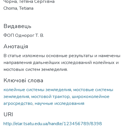
Чорна, Тетяна Сергіївна
Chorna, Tetiana
Видавець
ФОП Однорог Т. В.
Анотація
В статье изложены основные результаты и намечены
направления дальнейших исследований колейных и
мостовых систем земледелия.
Ключові слова
колейные системы земледелия
,
мостовые системы
земледелия
,
мостовой трактор
,
ширококолейное
агросредство
,
научные исследования
URI
http://elar.tsatu.edu.ua/handle/123456789/8398