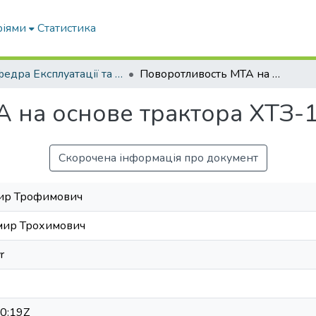
ріями
Статистика
Кафедра Експлуатації та технічного сервісу машин
Поворотливость МТА на основе трактора ХТЗ-120
 на основе трактора ХТЗ-
Скорочена інформація про документ
ир Трофимович
мир Трохимович
r
0:19Z