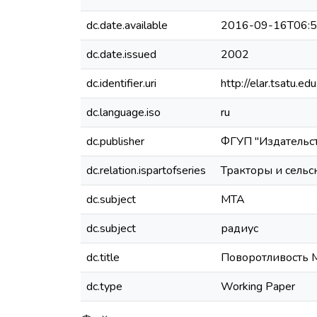
dc.date.available
2016-09-16T06:5
dc.date.issued
2002
dc.identifier.uri
http://elar.tsatu.
dc.language.iso
ru
dc.publisher
ФГУП "Издательс
dc.relation.ispartofseries
Тракторы и сель
dc.subject
МТА
dc.subject
радиус
dc.title
Поворотливость 
dc.type
Working Paper