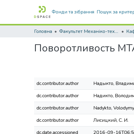
Фонди та зібрання
Пошук за крите
Головна
Факультет Механіко-технологічний
Поворотливость МТА
dc.contributor.author
Надыкто, Владим
dc.contributor.author
Надикто, Володи
dc.contributor.author
Nadykto, Volodymy
dc.contributor.author
Лисицкий, С. И.
dc.date.accessioned
2016-09-16T06:5