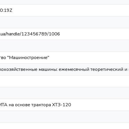
0:19Z
edu.ua/handle/123456789/1006
тво "Машиностроение"
скохозяйственные машины: ежемесячный теоретический и
МТА на основе трактора ХТЗ-120