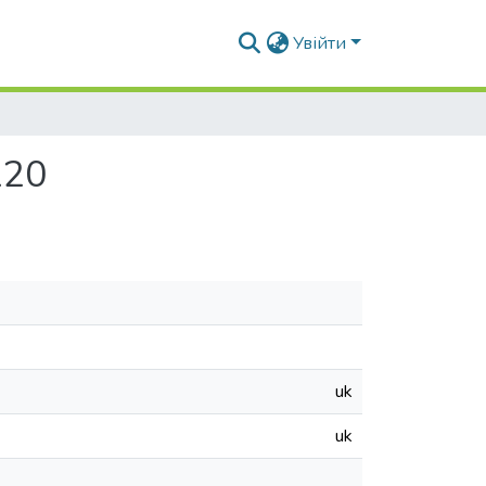
Увійти
120
uk
uk