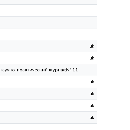
uk
uk
 научно-практический журнал;№ 11
uk
uk
uk
uk