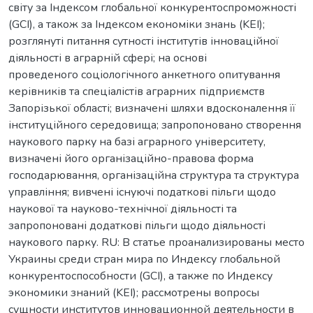
світу за Індексом глобальної конкурентоспроможності
(GCI), а також за Індексом економіки знань (KEI);
розглянуті питання сутності інститутів інноваційної
діяльності в аграрній сфері; на основі
проведеного соціологічного анкетного опитування
керівників та спеціалістів аграрних підприємств
Запорізької області; визначені шляхи вдосконалення її
інституційного середовища; запропоновано створення
наукового парку на базі аграрного університету,
визначені його організаційно-правова форма
господарювання, організаційна структура та структура
управління; вивчені існуючі податкові пільги щодо
наукової та науково-технічної діяльності та
запропоновані додаткові пільги щодо діяльності
наукового парку. RU: В статье проанализированы место
Украины среди стран мира по Индексу глобальной
конкурентоспособности (GCI), а также по Индексу
экономики знаний (KEI); рассмотрены вопросы
сущности институтов инновационной деятельности в