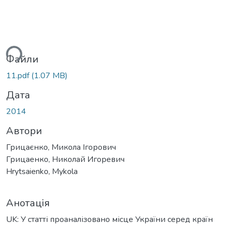
ься...
Файли
11.pdf
(1.07 MB)
Дата
2014
Автори
Грицаєнко, Микола Ігорович
Грицаенко, Николай Игоревич
Hrytsaienko, Mykola
Анотація
UK: У статті проаналізовано місце України серед країн