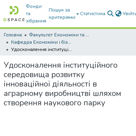
Фонди
Пошук за
та
Статистика
Увій
критеріями
зібрання
Головна
Факультет Економіки та бізнесу
Кафедра Економіки і бізнесу
Удосконалення інституційного середовища розвитку інноваційної діяльності в аграрному виробництві шляхом створення наукового парку
Удосконалення інституційного
середовища розвитку
інноваційної діяльності в
аграрному виробництві шляхом
створення наукового парку