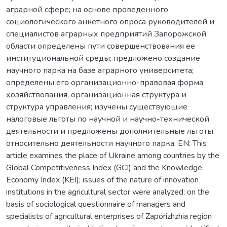
аграрной сфере; на основе проведенного
социологического анкетного опроса руководителей и
специалистов аграрных предприятий Запорожской
области определены пути совершенствования ее
институциональной среды; предложено создание
научного парка на базе аграрного университета;
определены его организационно-правовая форма
хозяйствования, организационная структура и
структура управления; изучены существующие
налоговые льготы по научной и научно-технической
деятельности и предложены дополнительные льготы
относительно деятельности научного парка. EN: This
article examines the place of Ukraine among countries by the
Global Competitiveness Index (GCI) and the Knowledge
Economy Index (KEI); issues of the nature of innovation
institutions in the agricultural sector were analyzed; on the
basis of sociological questionnaire of managers and
specialists of agricultural enterprises of Zaporizhzhia region