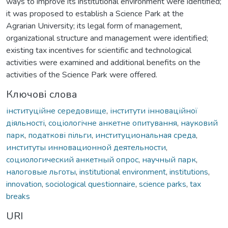
ways to improve its institutional environment were identified;
it was proposed to establish a Science Park at the
Agrarian University; its legal form of management,
organizational structure and management were identified;
existing tax incentives for scientific and technological
activities were examined and additional benefits on the
activities of the Science Park were offered.
Ключові слова
інституційне середовище
,
інститути інноваційної
діяльності
,
соціологічне анкетне опитування
,
науковий
парк
,
податкові пільги
,
институциональная среда
,
институты инновационной деятельности
,
социологический анкетный опрос
,
научный парк
,
налоговые льготы
,
institutional environment
,
institutions
,
innovation
,
sociological questionnaire
,
science parks
,
tax
breaks
URI