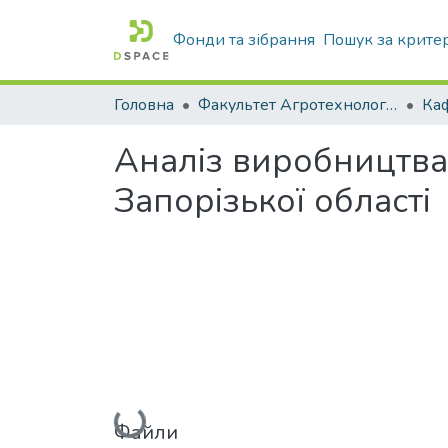
Фонди та зібрання
Пошук за крите
Головна
Факультет Агротехнологій та екології
Аналіз виробництва
Запорізької області
Вантажиться...
Файли