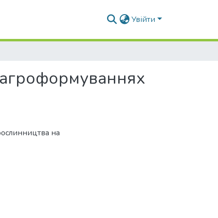
Увійти
в агроформуваннях
 рослинництва на
ь