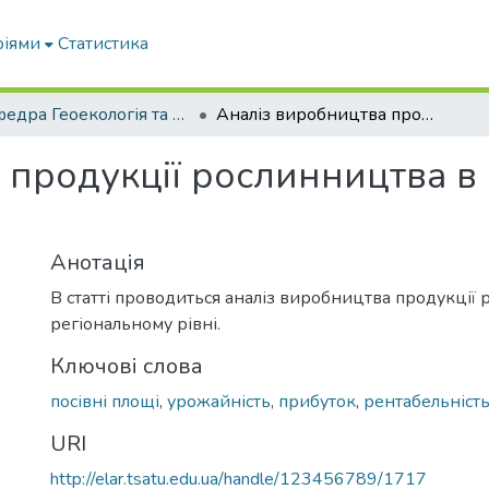
ріями
Статистика
Кафедра Геоекологія та землеустрій
Аналіз виробництва продукції рослинництва в агроформуваннях Запорізької області
 продукції рослинництва 
Анотація
В статті проводиться аналіз виробництва продукції
регіональному рівні.
Ключові слова
посівні площі
,
урожайність
,
прибуток
,
рентабельніст
URI
http://elar.tsatu.edu.ua/handle/123456789/1717