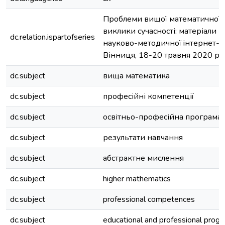
Проблеми вищої математичної о
виклики сучасності: матеріали 
dc.relation.ispartofseries
науково-методичної iнтернет-к
Вінниця, 18-20 травня 2020 р.);
dc.subject
вища математика
dc.subject
професійні компетенції
dc.subject
освітньо-професійна програма
dc.subject
результати навчання
dc.subject
абстрактне мислення
dc.subject
higher mathematics
dc.subject
professional competences
dc.subject
educational and professional prog