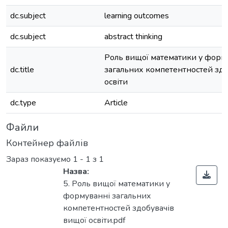
dc.subject
learning outcomes
dc.subject
abstract thinking
Роль вищої математики у форм
dc.title
загальних компетентностей здо
освіти
dc.type
Article
Файли
Контейнер файлів
Зараз показуємо
1 - 1 з 1
Назва:
5. Роль вищої математики у
формуванні загальних
компетентностей здобувачів
вищої освіти.pdf