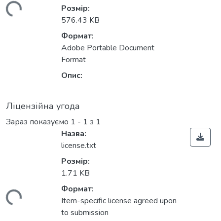
ться...
Розмір:
576.43 KB
Формат:
Adobe Portable Document
Format
Опис:
Ліцензійна угода
Зараз показуємо
1 - 1 з 1
Назва:
license.txt
Розмір:
1.71 KB
Формат:
ться...
Item-specific license agreed upon
to submission