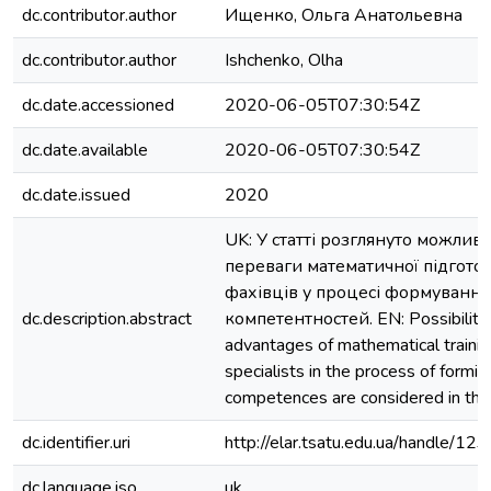
dc.contributor.author
Ищенко, Ольга Анатольевна
dc.contributor.author
Ishchenko, Olha
dc.date.accessioned
2020-06-05T07:30:54Z
dc.date.available
2020-06-05T07:30:54Z
dc.date.issued
2020
UK: У статті розглянуто можливо
переваги математичної підгото
фахівців у процесі формуванн
dc.description.abstract
компетентностей. EN: Possibiliti
advantages of mathematical trainin
specialists in the process of formin
competences are considered in the a
dc.identifier.uri
http://elar.tsatu.edu.ua/handle/
dc.language.iso
uk