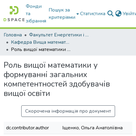
Фонди
Пошук за
та
Статистика
Увій
критеріями
зібрання
Головна
Факультет Енергетики і комп'ютерних технологій
Кафедра Вища математика та фізика
Роль вищої математики у формуванні загальних компетентностей здобувачів вищої освіти
Роль вищої математики у
формуванні загальних
компетентностей здобувачів
вищої освіти
Скорочена інформація про документ
dc.contributor.author
Іщенко, Ольга Анатоліївна