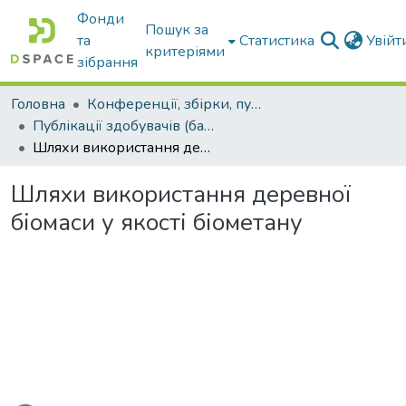
Фонди
Пошук за
та
Статистика
Увій
критеріями
зібрання
Головна
Конференції, збірки, публікації молодих вчених і здобувачів : магістрів, бакалаврів, аспірантів.
Публікації здобувачів (бакалаврів. магістрів, аспірантів)
Шляхи використання деревної біомаси у якості біометану
Шляхи використання деревної
біомаси у якості біометану