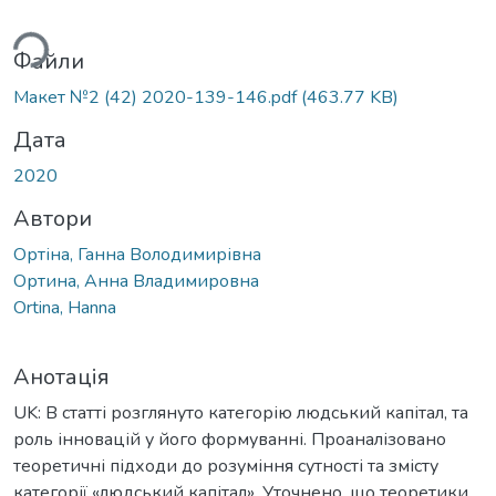
ься...
Файли
Макет №2 (42) 2020-139-146.pdf
(463.77 KB)
Дата
2020
Автори
Ортіна, Ганна Володимирівна
Ортина, Анна Владимировна
Ortina, Hanna
Анотація
UK: В статті розглянуто категорію людський капітал, та
роль інновацій у його формуванні. Проаналізовано
теоретичні підходи до розуміння сутності та змісту
категорії «людський капітал». Уточнено, що теоретики