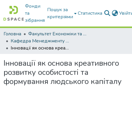
Фонди
Пошук за
та
Статистика
Увій
критеріями
зібрання
Головна
Факультет Економіки та бізнесу
Кафедра Менеджменту та публічного адміністрування
Інновації як основа креативного розвитку особистості та формування людського капіталу
Інновації як основа креативного
розвитку особистості та
формування людського капіталу