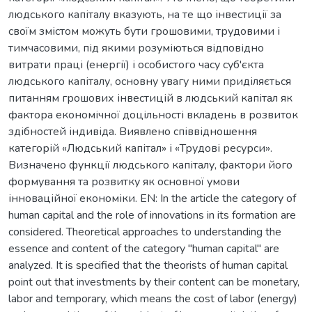
людського капіталу вказують, на те що інвестиції за
своїм змістом можуть бути грошовими, трудовими і
тимчасовими, під якими розуміються відповідно
витрати праці (енергії) і особистого часу суб'єкта
людського капіталу, основну увагу ними приділяється
питанням грошових інвестицій в людський капітал як
фактора економічної доцільності вкладень в розвиток
здібностей індивіда. Виявлено співвідношення
категорій «Людський капітал» і «Трудові ресурси».
Визначено функції людського капіталу, фактори його
формування та розвитку як основної умови
інноваційної економіки. EN: In the article the category of
human capital and the role of innovations in its formation are
considered. Theoretical approaches to understanding the
essence and content of the category "human capital" are
analyzed. It is specified that the theorists of human capital
point out that investments by their content can be monetary,
labor and temporary, which means the cost of labor (energy)