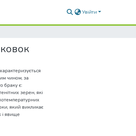
Увійти
оковок
характеризується
им чином, за
 браку є:
енітних зерен, які
окотемпературних
сірки, який викликає
 і явище