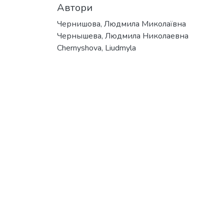
Автори
Чернишова, Людмила Миколаївна
Чернышева, Людмила Николаевна
Chernyshova, Liudmyla