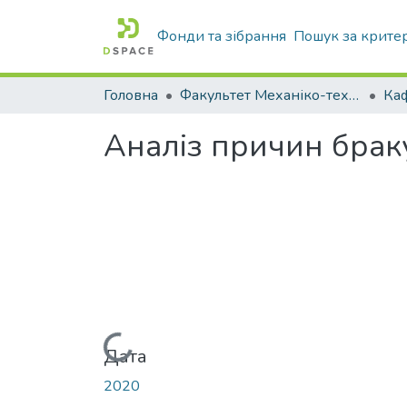
Фонди та зібрання
Пошук за крите
Головна
Факультет Механіко-технологічний
Аналіз причин браку
Вантажиться...
Дата
2020