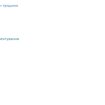
і» тріщини
оектування