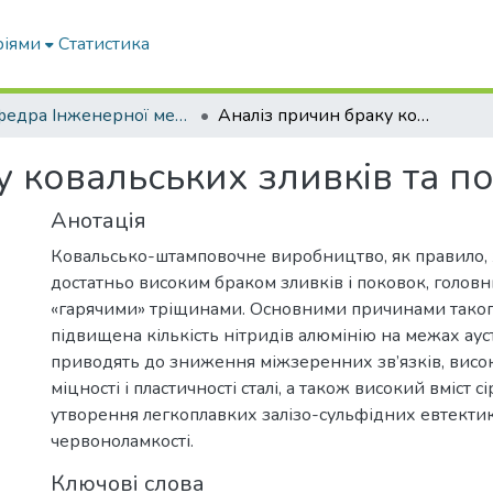
ріями
Статистика
Кафедра Інженерної механіки та комп'ютерного проектування
Аналіз причин браку ковальських зливків та поковок
 ковальських зливків та п
Анотація
Ковальсько-штамповочне виробництво, як правило, 
достатньо високим браком зливків і поковок, головн
«гарячими» тріщинами. Основними причинами такого
підвищена кількість нітридів алюмінію на межах ауст
приводять до зниження міжзеренних зв’язків, вис
міцності і пластичності сталі, а також високий вміст 
утворення легкоплавких залізо-сульфідних евтектик
червоноламкості.
Ключові слова