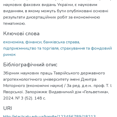
наукових фахових видань України, є науковим
виданням, в якому можуть бути опубліковані основні
результати дисертаційних робіт за економічною
тематикою.
Ключові слова
економіка
,
фінанси, банківська справа
,
підприємництво та торгівля
,
страхування та фондовий
ринок
Бібліографічний опис
Збірник наукових праць Таврійського державного
агротехнологічного університету імені Дмитра
Моторного (економічні науки) / За ред. д.е.н.. проф. Т. І.
Яворської. Запоріжжя: Видавничий дім «Гельветика»,
2024. № 3 (52). 148 с.
URI
http://elar.tsatu.edu.ua/handle/123456789/18213