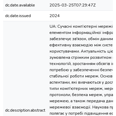
dc.date.available
2025-03-25T07:29:47Z
dc.date.issued
2024
UA: Сучасні комп’ютерні мережі 
елементом інформаційної інфрас
забезпечує зв'язок, обмін даними
ефективну взаємодію між систем
користувачами. Актуальність цієї
зумовлена стрімким розвитком 
технологій, зростанням обсягів ін
потребою у забезпеченні безпечн
стабільної роботи мереж. Основ
аспектами, які вивчаються у дослі
типи комп'ютерних мереж, мере
протоколи, безпека мереж, управ
мережею, а також передача даних
мережевої взаємодії. Наукова пр
dc.description.abstract
полягає у потребі підвищення еф