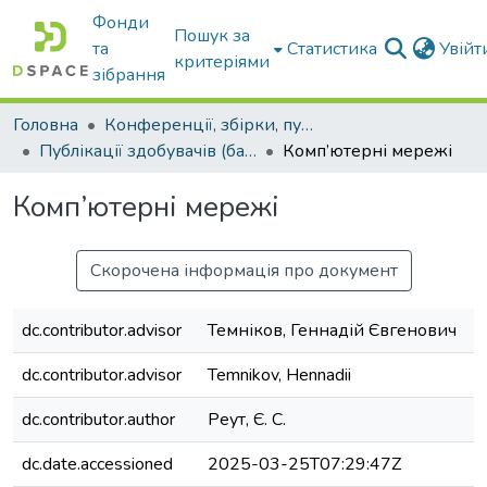
Фонди
Пошук за
та
Статистика
Увій
критеріями
зібрання
Головна
Конференції, збірки, публікації молодих вчених і здобувачів : магістрів, бакалаврів, аспірантів.
Публікації здобувачів (бакалаврів. магістрів, аспірантів)
Комп’ютерні мережі
Комп’ютерні мережі
Скорочена інформація про документ
dc.contributor.advisor
Темніков, Геннадій Євгенович
dc.contributor.advisor
Temnikov, Hennadii
dc.contributor.author
Реут, Є. С.
dc.date.accessioned
2025-03-25T07:29:47Z