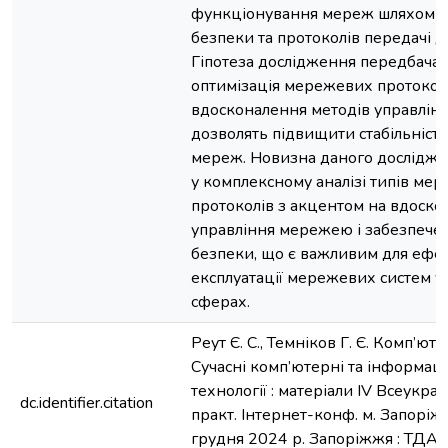
функціонування мереж шляхом 
безпеки та протоколів передачі д
Гіпотеза дослідження передбачає
оптимізація мережевих протоколі
вдосконалення методів управлі
дозволять підвищити стабільність
мереж. Новизна даного дослідже
у комплексному аналізі типів мер
протоколів з акцентом на вдоско
управління мережею і забезпечен
безпеки, що є важливим для ефе
експлуатації мережевих систем у
сферах.
Реут Є. С., Темніков Г. Є. Комп’ют
Сучасні комп’ютерні та інформаці
технології : матеріали ІV Всеукраї
dc.identifier.citation
практ. Інтернет-конф. м. Запоріж
грудня 2024 р. Запоріжжя : ТДАТУ