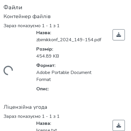
Файли
Контейнер файлів
Зараз показуємо
1 - 1 з 1
Назва:
zbirnikkonf_2024_149-154.pdf
Розмір:
454.89 KB
Формат:
ться...
Adobe Portable Document
Format
Опис:
Ліцензійна угода
Зараз показуємо
1 - 1 з 1
Назва:
license.txt