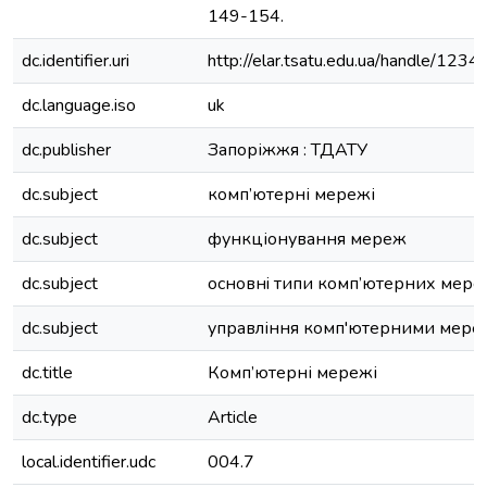
149-154.
dc.identifier.uri
http://elar.tsatu.edu.ua/handle/12
dc.language.iso
uk
dc.publisher
Запоріжжя : ТДАТУ
dc.subject
комп’ютерні мережі
dc.subject
функціонування мереж
dc.subject
основнi типи комп’ютерних мер
dc.subject
управління комп'ютерними мер
dc.title
Комп’ютерні мережі
dc.type
Article
local.identifier.udc
004.7