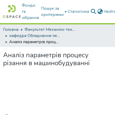
Фонди
Пошук за
та
Статистика
Увій
критеріями
зібрання
Головна
Факультет Механіко-технологічний
кафедра Обладнання переробних і харчових виробництв ім. професора Ф.Ю. Ялпачика
Аналіз параметрів процесу різання в машинобудуванні
Аналіз параметрів процесу
різання в машинобудуванні