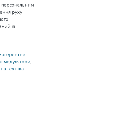
й персональним
ення руху
ного
аний із
когерентне
ні модулятори
,
на техніка
,