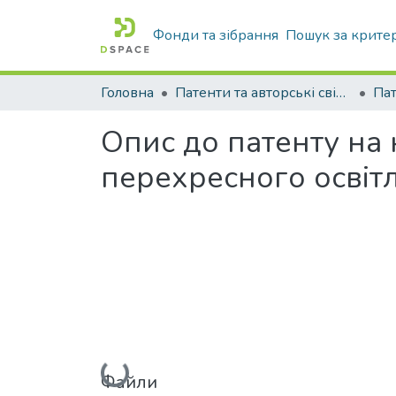
Фонди та зібрання
Пошук за крите
Головна
Патенти та авторські свідоцтва
Па
Опис до патенту на
перехресного освіт
Вантажиться...
Файли