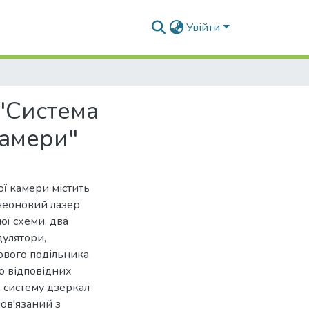
Увійти
"Система
камери"
ї камери містить
неоновий лазер
ої схеми, два
дулятори,
адового подільника
 по відповідних
 систему дзеркал
ов'язаний з