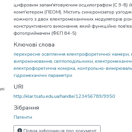
цифровим запам'ятовуючим осцилографом (С 9-8) 
комп'ютером (ПЕОМ). Містить синхронізатор узгодж
кожного з двох електромеханічних модуляторів різ
конструктивного виконання, який функційно пов'яз
фотоприймачем (ФЕП 84-5)
Ключові слова
перехресне освітлення електрофоретичної камери
,
випромінювання
,
світлоподільники
,
електромеханіч
електрофоретична комірка
,
контрольно-вимірюваль
гідромеханічні параметри
URI
лі
http://elar.tsatu.edu.ua/handle/123456789/9950
Зібрання
Патенти
Повна інформація про документ