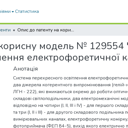
ріями
Статистика
тенти
Опис до патенту на корисну модель № 129554 "Система перехресного освітлення електрофоретичної камери"
 корисну модель № 129554 
лення електрофоретичної 
Анотація
Система перехресного освітлення електрофоретично
два джерела когерентного випромінювання (гелій-
ЛГН - 222), які вмикаються окремо до роботи оптичн
складові світлоподільники, два електромеханічні мо
відповідно на чотири (І, II, III і IV) - для першого скл
та три (І, II і III) - для другого складового подільника
вимірювальних каналах, електрофоретичну комірку,
фотоприймача (ФЕП 84-5), вихід якого електрично п