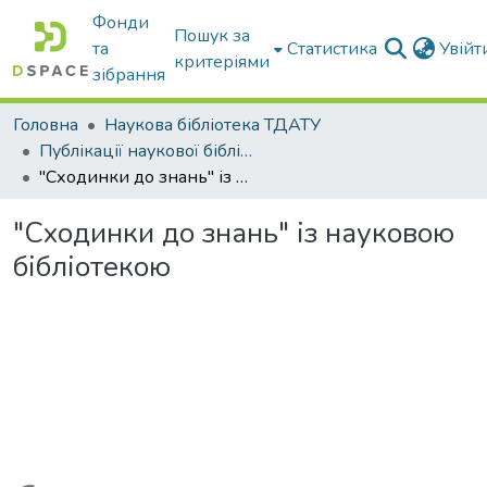
Фонди
Пошук за
та
Статистика
Увій
критеріями
зібрання
Головна
Наукова бібліотека ТДАТУ
Публікації наукової бібліотеки
"Сходинки до знань" із науковою бібліотекою
"Сходинки до знань" із науковою
бібліотекою