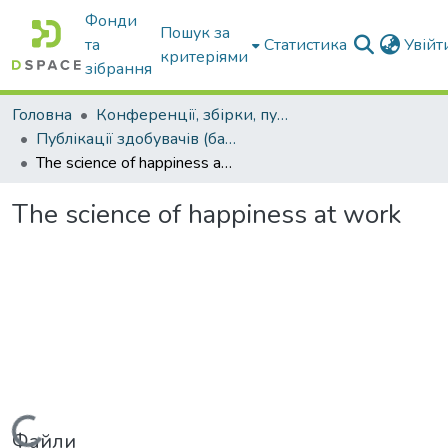
Фонди
Пошук за
та
Статистика
Увій
критеріями
зібрання
Головна
Конференції, збірки, публікації молодих вчених і здобувачів : магістрів, бакалаврів, аспірантів.
Публікації здобувачів (бакалаврів. магістрів, аспірантів)
The science of happiness at work
The science of happiness at work
Вантажиться...
Файли