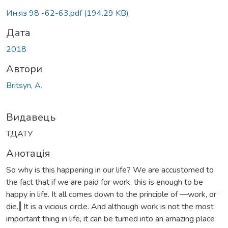
Ин.яз 98 -62-63.pdf
(194.29 KB)
Дата
2018
Автори
Britsyn, A.
Видавець
ТДАТУ
Анотація
So why is this happening in our life? We are accustomed to
the fact that if we are paid for work, this is enough to be
happy in life. It all comes down to the principle of ―work, or
die.‖ It is a vicious circle. And although work is not the most
important thing in life, it can be turned into an amazing place