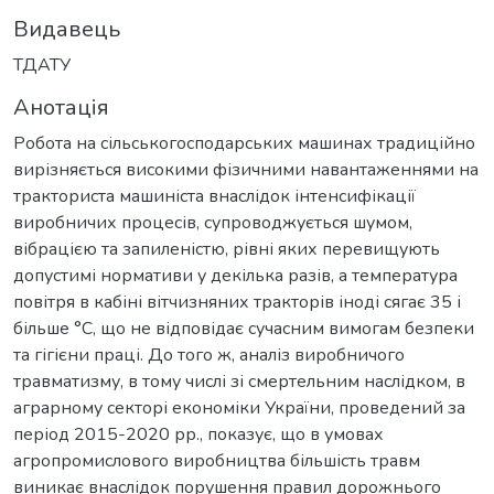
Видавець
ТДАТУ
Анотація
Робота на сільськогосподарських машинах традиційно
вирізняється високими фізичними навантаженнями на
тракториста машиніста внаслідок інтенсифікації
виробничих процесів, супроводжується шумом,
вібрацією та запиленістю, рівні яких перевищують
допустимі нормативи у декілька разів, а температура
повітря в кабіні вітчизняних тракторів іноді сягає 35 і
більше °С, що не відповідає сучасним вимогам безпеки
та гігієни праці. До того ж, аналіз виробничого
травматизму, в тому числі зі смертельним наслідком, в
аграрному секторі економіки України, проведений за
період 2015-2020 рр., показує, що в умовах
агропромислового виробництва більшість травм
виникає внаслідок порушення правил дорожнього