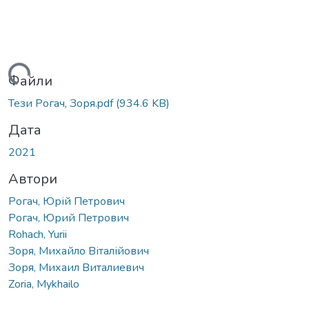
житься...
Файли
Тези Рогач, Зоря.pdf
(934.6 KB)
Дата
2021
Автори
Рогач, Юрій Петрович
Рогач, Юрий Петрович
Rohach, Yurii
Зоря, Михайло Віталійович
Зоря, Михаил Виталиевич
Zoria, Mykhailo