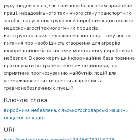
руху, недоліків під час навчання безпечним прийомам
праці, незадовільного технічного стану транспортних
засобів, порушення трудової й виробничої дисципліни,
недосконалості технологічних процесів,
конструкторських недоліків машин тощо. Тому постає
питання про необхідність створення для аграріїв
інформаційної бази системи моніторингу виробничих
небезпек. В свою чергу ця інформаційна база повинна
враховувати всі травмонебезпечні чинники, що
сприятиме прогнозуванню майбутніх подій для
унеможливлення створення аварійних та
травмонебезпечних ситуацій.
Ключові слова
виробнича небезпека
,
сільськогосподарські машини
,
нещасні випадки
URI
http://elar.tsatu.edu.ua/handle/123456789/15023