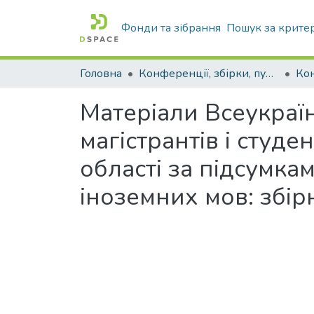
Фонди та зібрання
Пошук за крите
Головна
Конференції, збірки, публікації молодих вчених і здобувачів : магістрів, бакалаврів, аспірантів.
Матеріали Всеукраїн
магістрантів і студ
області за підсумка
іноземних мов: збір