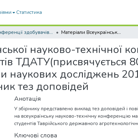
ріями
Статистика
Конференції здобувачів та молодих вчених
Матеріали Всеукраїнської науково-технічної конференції магістрантів і студентів ТДАТУ(присвячується 80-річчю Запорізької області за підсумками наукових досліджень 2018 року). Кафедра іноземних мов: збірник тез доповідей
ської науково-технічної к
ентів ТДАТУ(присвячується 8
ми наукових досліджень 20
ник тез доповідей
Анотація
У збірнику представлено виклад тез доповідей і по
на всеукраїнську науково-технічну конференцію магі
студентів Таврійського державного агротехнологічно
Ключові слова