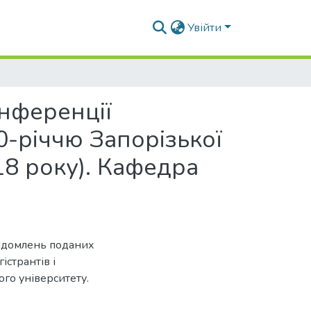
Увійти
онференції
0-річчю Запорізької
18 року). Кафедра
відомлень поданих
странтів і
го університету.