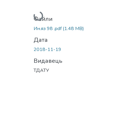
Вантажиться...
Файли
Ин.яз 98 .pdf
(1.48 MB)
Дата
2018-11-19
Видавець
ТДАТУ