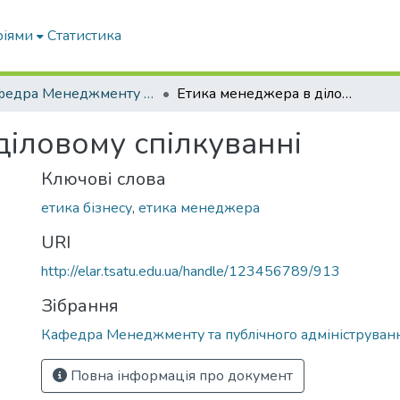
ріями
Статистика
Кафедра Менеджменту та публічного адміністрування
Етика менеджера в діловому спілкуванні
діловому спілкуванні
Ключові слова
етика бізнесу
,
етика менеджера
URI
http://elar.tsatu.edu.ua/handle/123456789/913
Зібрання
Кафедра Менеджменту та публічного адмініструван
Повна інформація про документ