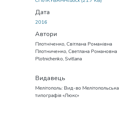
СПІЛКУВАННІ.docx
(21.7 KB)
Дата
2016
Автори
Плотніченко, Світлана Романівна
Плотниченко, Светлана Романовна
Plotnichenko, Svitlana
Видавець
Мелітополь: Вид-во Мелітопольська
типографія «Люкс»