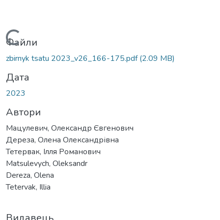
Вантажиться...
Файли
zbirnyk tsatu 2023_v26_166-175.pdf
(2.09 MB)
Дата
2023
Автори
Мацулевич, Олександр Євгенович
Дереза, Олена Олександрівна
Тетервак, Ілля Романович
Matsulevych, Oleksandr
Dereza, Olena
Tetervak, Illia
Видавець