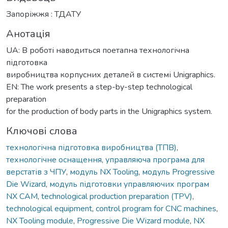
Запоріжжя : ТДАТУ
Анотація
UA: В роботі наводиться поетапна технологічна
підготовка
виробництва корпусних деталей в системі Unigraphics.
EN: The work presents a step-by-step technological
preparation
for the production of body parts in the Unigraphics system.
Ключові слова
технологічна підготовка виробництва (ТПВ)
,
технологічне оснащення
,
управляюча програма для
верстатів з ЧПУ
,
модуль NX Tooling
,
модуль Progressive
Die Wizard
,
модуль підготовки управляючих програм
NX CAM
,
technological production preparation (TPV)
,
technological equipment
,
control program for CNC machines
,
NX Tooling module
,
Progressive Die Wizard module
,
NX