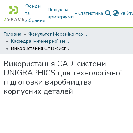
Фонди
Пошук за
та
Статистика
Увій
критеріями
зібрання
Головна
Факультет Механіко-технологічний
Кафедра Інженерної механіки та комп'ютерного проектування
Використання САD-системи UNIGRAPHICS для технологічної підготовки виробництва корпусних деталей
Використання САD-системи
UNIGRAPHICS для технологічної
підготовки виробництва
корпусних деталей