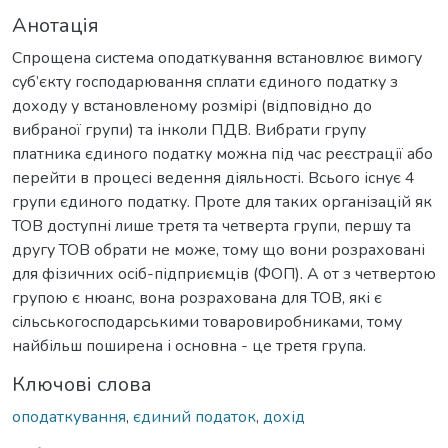
Анотація
Спрощена система оподаткування встановлює вимогу
суб’єкту господарювання сплати єдиного податку з
доходу у встановленому розмірі (відповідно до
вибраної групи) та інколи ПДВ. Вибрати групу
платника єдиного податку можна під час реєстрації або
перейти в процесі ведення діяльності. Всього існує 4
групи єдиного податку. Проте для таких організацій як
ТОВ доступні лише третя та четверта групи, першу та
другу ТОВ обрати не може, тому що вони розраховані
для фізичних осіб-підприємців (ФОП). А от з четвертою
групою є нюанс, вона розрахована для ТОВ, які є
сільськогосподарськими товаровиробниками, тому
найбільш поширена і основна - це третя група.
Ключові слова
оподаткування
,
єдиний податок
,
дохід