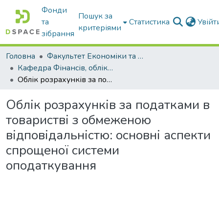
Фонди
Пошук за
та
Статистика
Увій
критеріями
зібрання
Головна
Факультет Економіки та бізнесу
Кафедра Фінансів, обліку і оподаткування
Облік розрахунків за податками в товаристві з обмеженою відповідальністю: основні аспекти спрощеної системи оподаткування
Облік розрахунків за податками в
товаристві з обмеженою
відповідальністю: основні аспекти
спрощеної системи
оподаткування