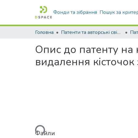
Фонди та зібрання
Пошук за крите
Головна
Патенти та авторські свідоцтва
Па
Опис до патенту на
видалення кісточок 
Вантажиться...
Файли