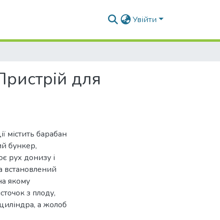
Увійти
Пристрій для
ії містить барабан
ий бункер,
є рух донизу і
та встановлений
на якому
точок з плоду,
 циліндра, а жолоб