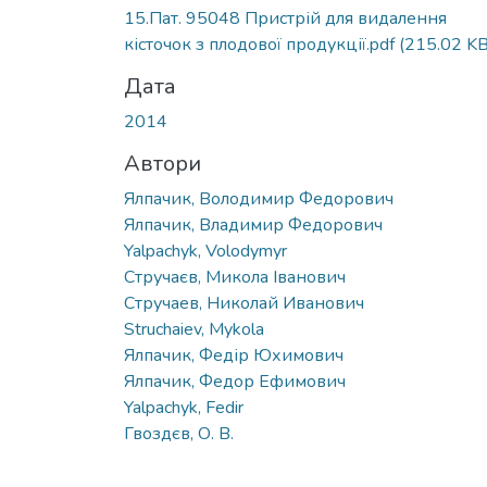
15.Пат. 95048 Пристрій для видалення
кісточок з плодової продукції.pdf
(215.02 KB
Дата
2014
Автори
Ялпачик, Володимир Федорович
Ялпачик, Владимир Федорович
Yalpachyk, Volodymyr
Стручаєв, Микола Іванович
Стручаев, Николай Иванович
Struchaiev, Mykola
Ялпачик, Федір Юхимович
Ялпачик, Федор Ефимович
Yalpachyk, Fedir
Гвоздєв, О. В.