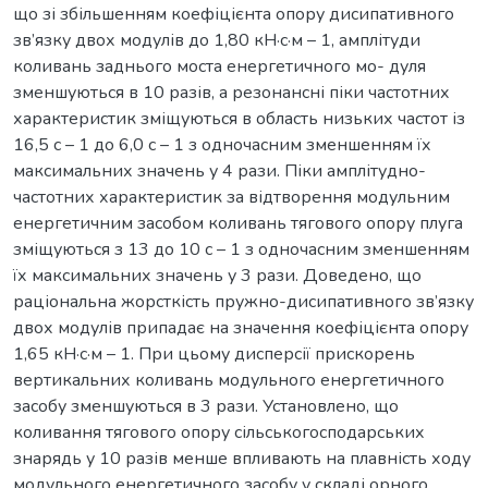
що зі збільшенням коефіцієнта опору дисипативного
зв’язку двох модулів до 1,80 кН·с·м – 1, амплітуди
коливань заднього моста енергетичного мо- дуля
зменшуються в 10 разів, а резонансні піки частотних
характеристик зміщуються в область низьких частот із
16,5 с – 1 до 6,0 с – 1 з одночасним зменшенням їх
максимальних значень у 4 рази. Піки амплітудно-
частотних характеристик за відтворення модульним
енергетичним засобом коливань тягового опору плуга
зміщуються з 13 до 10 с – 1 з одночасним зменшенням
їх максимальних значень у 3 рази. Доведено, що
раціональна жорсткість пружно-дисипативного зв’язку
двох модулів припадає на значення коефіцієнта опору
1,65 кН·с·м – 1. При цьому дисперсії прискорень
вертикальних коливань модульного енергетичного
засобу зменшуються в 3 рази. Установлено, що
коливання тягового опору сільськогосподарських
знарядь у 10 разів менше впливають на плавність ходу
модульного енергетичного засобу у складі орного