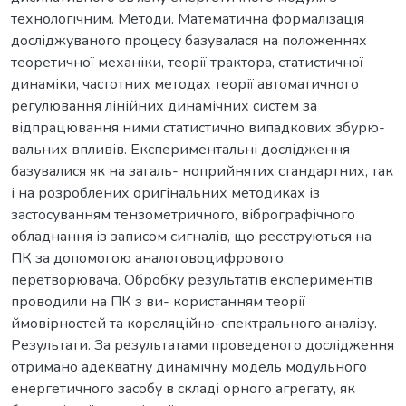
технологічним. Методи. Математична формалізація
досліджуваного процесу базувалася на положеннях
теоретичної механіки, теорії трактора, статистичної
динаміки, частотних методах теорії автоматичного
регулювання лінійних динамічних систем за
відпрацювання ними статистично випадкових збурю-
вальних впливів. Експериментальні дослідження
базувалися як на загаль- ноприйнятих стандартних, так
і на розроблених оригінальних методиках із
застосуванням тензометричного, вібрографічного
обладнання із записом сигналів, що реєструються на
ПК за допомогою аналоговоцифрового
перетворювача. Обробку результатів експериментів
проводили на ПК з ви- користанням теорії
ймовірностей та кореляційно-спектрального аналізу.
Результати. За результатами проведеного дослідження
отримано адекватну динамічну модель модульного
енергетичного засобу в складі орного агрегату, як