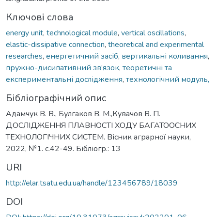
Ключові слова
energy unit
,
technological module
,
vertical oscillations
,
elastic-dissipative connection
,
theoretical and experimental
researches
,
енергетичний засіб
,
вертикальні коливання
,
пружно-дисипативний зв’язок
,
теоретичні та
експериментальні дослідження
,
технологічний модуль,
Бібліографічний опис
Адамчук В. В., Булгаков В. М.,Кувачов В. П.
ДОСЛІДЖЕННЯ ПЛАВНОСТІ ХОДУ БАГАТООСНИХ
ТЕХНОЛОГІЧНИХ СИСТЕМ. Вісник аграрної науки,
2022, №1. с.42-49. Бібліогр.: 13
URI
http://elar.tsatu.edu.ua/handle/123456789/18039
DOI