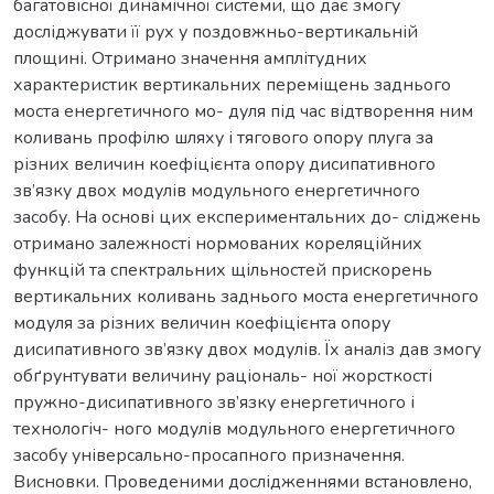
багатовісної динамічної системи, що дає змогу
досліджувати її рух у поздовжньо-вертикальній
площині. Отримано значення амплітудних
характеристик вертикальних переміщень заднього
моста енергетичного мо- дуля під час відтворення ним
коливань профілю шляху і тягового опору плуга за
різних величин коефіцієнта опору дисипативного
зв’язку двох модулів модульного енергетичного
засобу. На основі цих експериментальних до- сліджень
отримано залежності нормованих кореляційних
функцій та спектральних щільностей прискорень
вертикальних коливань заднього моста енергетичного
модуля за різних величин коефіцієнта опору
дисипативного зв’язку двох модулів. Їх аналіз дав змогу
обґрунтувати величину раціональ- ної жорсткості
пружно-дисипативного зв’язку енергетичного і
технологіч- ного модулів модульного енергетичного
засобу універсально-просапного призначення.
Висновки. Проведеними дослідженнями встановлено,