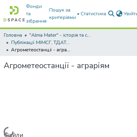
Фонди
Пошук за
та
Статистика
Увій
критеріями
зібрання
Головна
"Alma Mater" - історія та сьогодення Університету
Публікації МІМСГ, ТДАТА, ТДАТУ
Агрометеостанції - аграріям
Агрометеостанції - аграріям
Вантажиться...
Файли