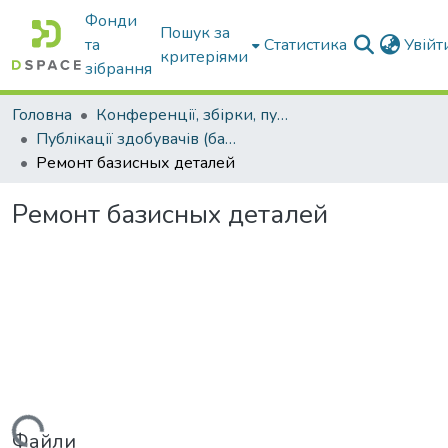
Фонди
Пошук за
та
Статистика
Увій
критеріями
зібрання
Головна
Конференції, збірки, публікації молодих вчених і здобувачів : магістрів, бакалаврів, аспірантів.
Публікації здобувачів (бакалаврів. магістрів, аспірантів)
Ремонт базисных деталей
Ремонт базисных деталей
Файли