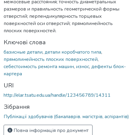
межосевые расстояния; точность диаметральных
размеров и правильность геометрической формы
отверстий; перпендикулярность торцевых
поверхностей оси отверстий; прямолинейность
плоских поверхностей.
Ключові слова
базисные детали
,
детали коробчатого типа
,
прямолинейность плоских поверхностей
,
себестоимость ремонта машин
,
износ
,
дефекты блок-
картера
URI
http://elar.tsatu.edu.ua/handle/123456789/14311
Зібрання
Публікації здобувачів (бакалаврів. магістрів, аспірантів)
Повна інформація про документ