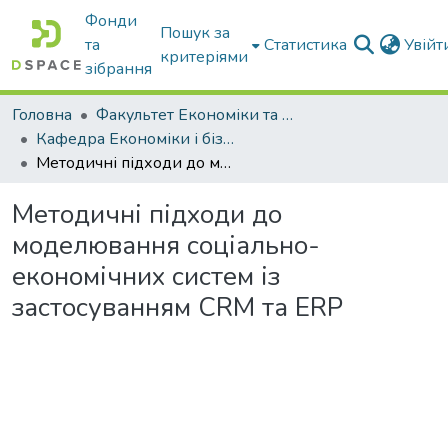
Фонди
Пошук за
та
Статистика
Увій
критеріями
зібрання
Головна
Факультет Економіки та бізнесу
Кафедра Економіки і бізнесу
Методичні підходи до моделювання соціально-економічних систем із застосуванням CRM та ERP
Методичні підходи до
моделювання соціально-
економічних систем із
застосуванням CRM та ERP