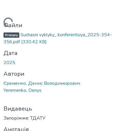
антажиться...
Файли
Suchasni vyklyky_ konferentsiya_2025-354-
Primary
356.pdf
(330.42 KB)
Дата
2025
Автори
Єременко, Денис Володимирович
Yeremenko, Denys
Видавець
Запоріжжя: ТДАТУ
Анотація