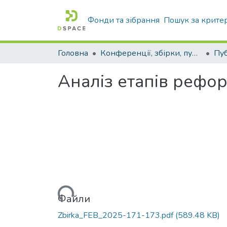
Фонди та зібрання
Пошук за крите
Головна
Конференції, збірки, публікації молодих вчених і здобувачів : магістрів, бакалаврів, аспірантів.
Аналіз етапів рефор
Вантажиться...
Файли
Zbirka_FEB_2025-171-173.pdf
(589.48 KB)