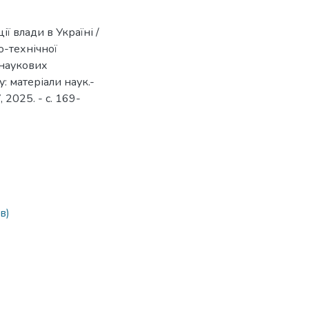
ї влади в Україні /
во-технічної
 наукових
: матеріали наук.-
 2025. - с. 169-
в)