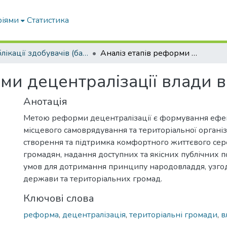
ріями
Статистика
Публікації здобувачів (бакалаврів. магістрів, аспірантів)
Аналіз етапів реформи децентралізації влади в Україні
ми децентралізації влади в
Анотація
Метою реформи децентралізації є формування ефе
місцевого самоврядування та територіальної організ
створення та підтримка комфортного життєвого се
громадян, надання доступних та якісних публічних п
умов для дотримання принципу народовладдя, узго
держави та територіальних громад.
Ключові слова
реформа
,
децентралізація
,
територіальні громади
,
в