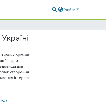
Увійти
 Україні
ктивних органів
ації влади,
редовища для
ослуг, створення
дження інтересів
лада