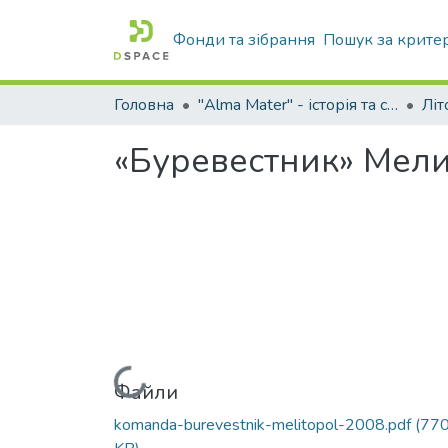
Фонди та зібрання
Пошук за крите
Головна
"Alma Mater" - історія та сьогодення Університету
«Буревестник» Мел
Вантажиться...
Файли
komanda-burevestnik-melitopol-2008.pdf
(770