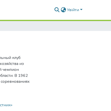
Увійти
льный клуб
хозяйства из
й чемпион
бласти. В 1962
х соревнованиях
стник»