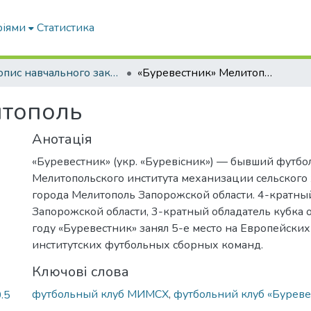
ріями
Статистика
Літопис навчального закладу: МІМСГ-ТДАТА-ТДАТУ
«Буревестник» Мелитополь
итополь
Анотація
«Буревестник» (укр. «Буревісник») — бывший футбо
Мелитопольского института механизации сельского 
города Мелитополь Запорожской области. 4-кратны
Запорожской области, 3-кратный обладатель кубка о
году «Буревестник» занял 5-е место на Европейски
институтских футбольных сборных команд.
Ключові слова
футбольный клуб МИМСХ
,
футбольний клуб «Буреве
.5