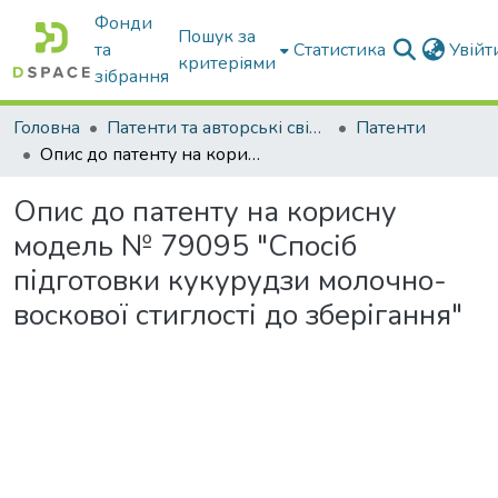
Фонди
Пошук за
та
Статистика
Увій
критеріями
зібрання
Головна
Патенти та авторські свідоцтва
Патенти
Опис до патенту на корисну модель № 79095 "Спосіб підготовки кукурудзи молочно-воскової стиглості до зберігання"
Опис до патенту на корисну
модель № 79095 "Спосіб
підготовки кукурудзи молочно-
воскової стиглості до зберігання"