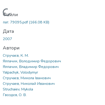
Вантажиться...
Файли
пат. 79095.pdf
(166.08 KB)
Дата
2007
Автори
Стручаєв, К. М.
Ялпачик, Володимир Федорович
Ялпачик, Владимир Федорович
Yalpachyk, Volodymyr
Стручаєв, Микола Іванович
Стручаев, Николай Иванович
Struchaiev, Mykola
Гвоздєв, О. В.