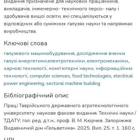
Видання призначене для наукових працівників,
викладачів, інженерно- технічного персо- налу і
здобувачів вищої освіти, які спеціалізуються у
відповідних або суміжних галузях науки та напрямках
виробництва.
Ключові слова
галузевого машинобудування
,
дослідження вчених
галузі енергетики,електротехніки, електромеханіки,
,
харчові технології
,
комп’ютерні науки
,
інформаційних
технології
,
computer sciences
,
food technologies
,
electrical
power engineering
,
sectoral machine building
Бібліографічний опис
Праці Таврійського державного агротехнологічного
університету: наукове фахове видання. Технічні науки /
ТДАТУ; гол. ред. д.т.н., проф. В. М. Кюрчев. Запоріжжя:
Видавничий дім «Гельветика». 2025. Вип. 25, т. 1. 160 с.