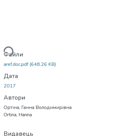
житься...
Файли
aref.doc.pdf
(648.26 KB)
Дата
2017
Автори
Ортіна, Ганна Володимирівна
Ortina, Hanna
Видавець