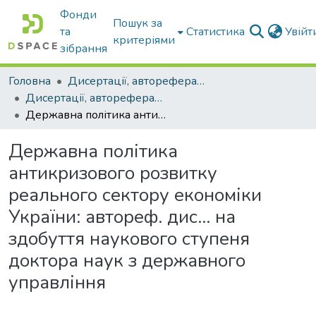
Фонди
Пошук за
та
Статистика
Увій
критеріями
зібрання
Головна
Дисертації, автореферати дисертацій
Дисертації, автореферати дисертацій
Державна політика антикризового розвитку реального сектору економіки України: автореф. дис… на здобуття наукового ступеня доктора наук з державного управління
Державна політика
антикризового розвитку
реального сектору економіки
України: автореф. дис… на
здобуття наукового ступеня
доктора наук з державного
управління