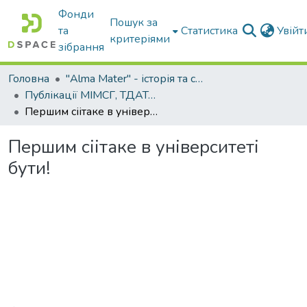
Фонди
Пошук за
та
Статистика
Увій
критеріями
зібрання
Головна
"Alma Mater" - історія та сьогодення Університету
Публікації МІМСГ, ТДАТА, ТДАТУ
Першим сіітаке в університеті бути!
Першим сіітаке в університеті
бути!
Вантажиться...