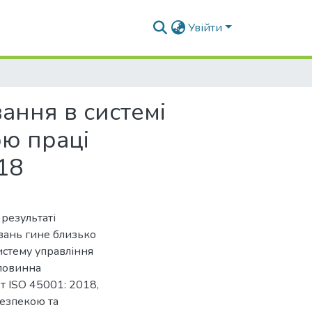
Увійти
ання в системі
ю праці
18
результаті
вань гине близько
истему управління
 повинна
 ISO 45001: 2018,
безпекою та