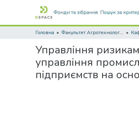
Фонди та зібрання
Пошук за крите
Головна
Факультет Агротехнологій та екології
Управління ризикам
управління промис
підприємств на осно
Вантажиться...