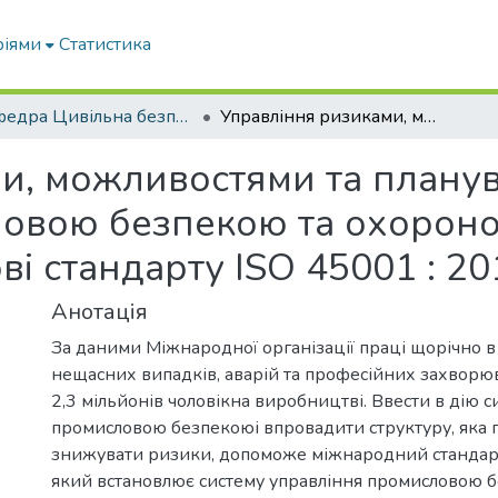
ріями
Статистика
Кафедра Цивільна безпека
Управління ризиками, можливостями та планування в системі управління промисловою безпекою та охороною праці підприємств на основі стандарту ISO 45001 : 2018
и, можливостями та планув
ловою безпекою та охороно
ві стандарту ISO 45001 : 20
Анотація
За даними Міжнародної організації праці щорічно в 
нещасних випадків, аварій та професійних захворю
2,3 мільйонів чоловікна виробництві. Ввести в дію с
промисловою безпекоюі впровадити структуру, яка
знижувати ризики, допоможе міжнародний стандарт
який встановлює систему управління промисловою 