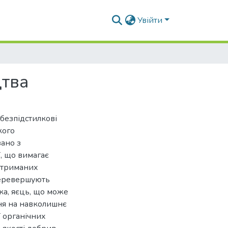
Увійти
цтва
 безпідстилкові
кого
ано з
, що вимагає
 отриманих
 перевершують
ка, яєць, що може
ня на навколишнє
 органічних