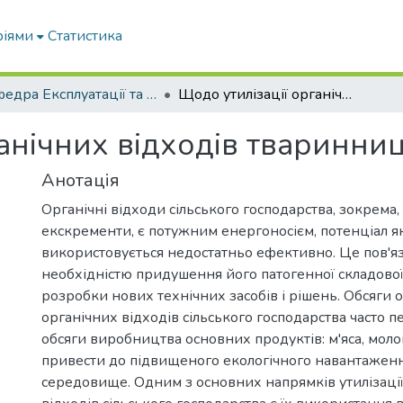
ріями
Статистика
Кафедра Експлуатації та технічного сервісу машин
Щодо утилізації органічних відходів тваринництва
анічних відходів тваринни
Анотація
Органічні відходи сільського господарства, зокрема,
екскременти, є потужним енергоносієм, потенціал я
використовується недостатньо ефективно. Це пов'яз
необхідністю придушення його патогенної складової
розробки нових технічних засобів і рішень. Обсяги
органічних відходів сільського господарства часто
обсяги виробництва основних продуктів: м'яса, моло
привести до підвищеного екологічного навантажен
середовище. Одним з основних напрямків утилізації