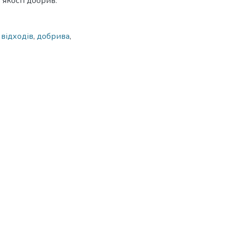
 якості добрив.
 відходів
,
добрива
,