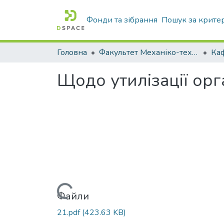
Фонди та зібрання
Пошук за крите
Головна
Факультет Механіко-технологічний
Щодо утилізації орг
Вантажиться...
Файли
21.pdf
(423.63 KB)