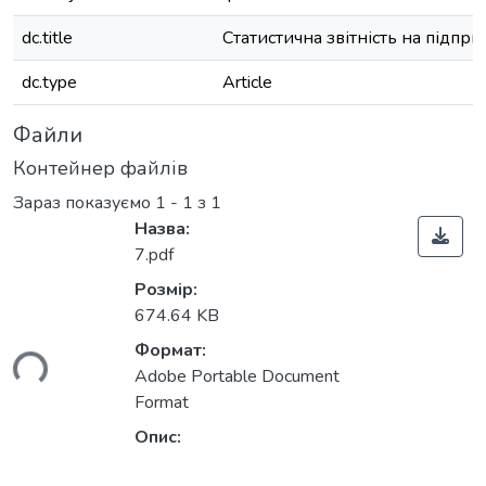
dc.title
Статистична звітність на підпр
dc.type
Article
Файли
Контейнер файлів
Зараз показуємо
1 - 1 з 1
Назва:
7.pdf
Розмір:
674.64 KB
Формат:
ься...
Adobe Portable Document
Format
Опис: