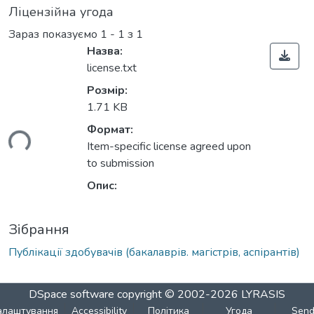
Ліцензійна угода
Зараз показуємо
1 - 1 з 1
Назва:
license.txt
Розмір:
1.71 KB
Формат:
ься...
Item-specific license agreed upon
to submission
Опис:
Зібрання
Публікації здобувачів (бакалаврів. магістрів, аспірантів)
DSpace software
copyright © 2002-2026
LYRASIS
алаштування
Accessibility
Політика
Угода
Sen