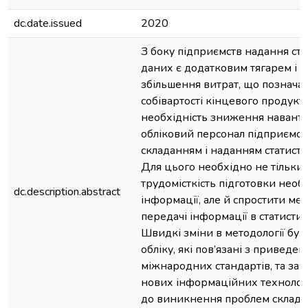
dc.date.issued
2020
З боку підприємств надання ст
даних є додатковим тягарем і в
збільшення витрат, що позначає
собівартості кінцевого продукт
необхідність зниження навант
обліковий персонал підприємств,
складанням і наданням статистич
Для цього необхідно не тільки
трудомісткість підготовки необ
dc.description.abstract
інформації, але й спростити ме
передачі інформації в статистич
Швидкі зміни в методології бух
обліку, які пов’язані з приведе
міжнародних стандартів, та за
нових інформаційних технолог
до виникнення проблем склада