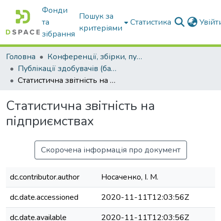
Фонди
Пошук за
та
Статистика
Увій
критеріями
зібрання
Головна
Конференції, збірки, публікації молодих вчених і здобувачів : магістрів, бакалаврів, аспірантів.
Публікації здобувачів (бакалаврів. магістрів, аспірантів)
Статистична звітність на підприємствах
Статистична звітність на
підприємствах
Скорочена інформація про документ
dc.contributor.author
Носаченко, І. М.
dc.date.accessioned
2020-11-11T12:03:56Z
dc.date.available
2020-11-11T12:03:56Z