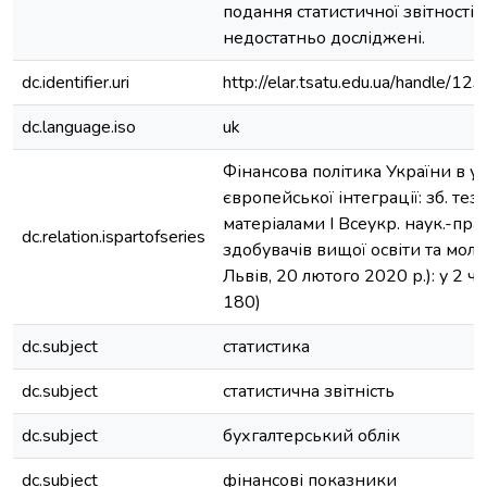
подання статистичної звітності, 
недостатньо досліджені.
dc.identifier.uri
http://elar.tsatu.edu.ua/handle/
dc.language.iso
uk
Фінансова політика України в у
європейської інтеграції: зб. тез 
матеріалами I Всеукр. наук.-пра
dc.relation.ispartofseries
здобувачів вищої освіти та мол
Львів, 20 лютого 2020 р.): у 2 ч.;
180)
dc.subject
статистика
dc.subject
статистична звітність
dc.subject
бухгалтерський облік
dc.subject
фінансові показники