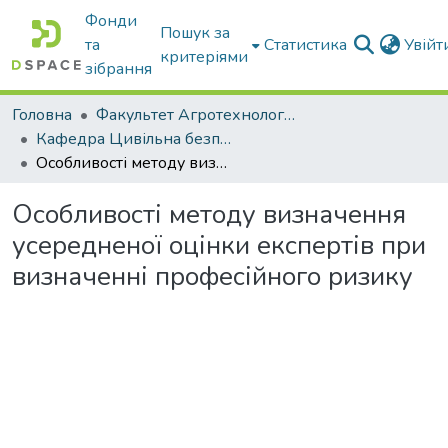
Фонди
Пошук за
та
Статистика
Увій
критеріями
зібрання
Головна
Факультет Агротехнологій та екології
Кафедра Цивільна безпека
Особливості методу визначення усередненої оцінки експертів при визначенні професійного ризику
Особливості методу визначення
усередненої оцінки експертів при
визначенні професійного ризику