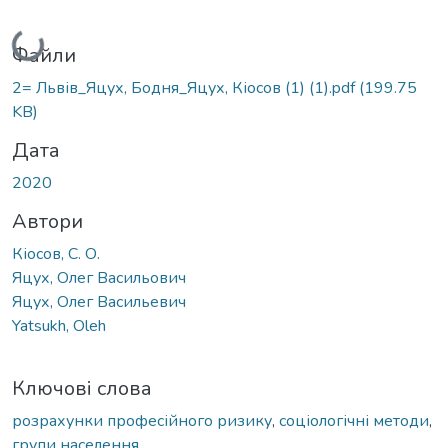
Вантажиться...
Файли
2= Львів_Яцух, Бодня_Яцух, Кіосов (1) (1).pdf
(199.75
KB)
Дата
2020
Автори
Кіосов, С. О.
Яцух, Олег Васильович
Яцух, Олег Васильевич
Yatsukh, Oleh
Ключові слова
розрахунки професійного ризику
,
соціологічні методи
,
групи населення