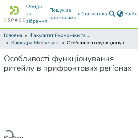
Фонди
Пошук за
та
Статистика
Увій
критеріями
зібрання
Головна
Факультет Економіки та бізнесу
Кафедра Маркетинг
Особливості функціонування ритейлу в прифронтових регіонах
Особливості функціонування
ритейлу в прифронтових регіонах
Вантажиться...