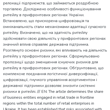
релокації підприємств, що займаються роздрібною
торгівлею. Досліджено особливості функціонування
ритейлу в прифронтових регіонах України.
Встановлено, що прискорена цифровізація та
омніканальність стали механізмами адаптації сучасного
ритейлу. Визначено, що на здатність ритейлу
здійснювати свою діяльність у прифронтових регіонах
значний вплив справляє державна підтримка.
Розглянуто основні ризики, які впливають на діяльність
ритейлу у прифронтових регіонах. Сформульовано
пропозиції щодо зменшення існуючих ризиків для
ритейлу в прифронтових регіонах. Обґрунтовано, що
комплексне поєднання логістичної диверсифікації,
цифровізації, гнучкого управління асортиментом і
державної підтримки дозволяє знизити системні
ризики в ритейлі. /// EN: The article determines the share
of business entities engaged in retail trade in frontline
regions within the total number of retail enterprises in
Ukraine. It has been established that risks associated with