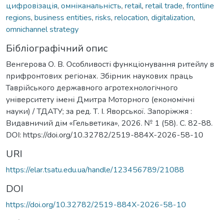
цифровізація
,
омніканальність
,
retail
,
retail trade
,
frontline
regions
,
business entities
,
risks
,
relocation
,
digitalization
,
omnichannel strategy
Бібліографічний опис
Венгерова О. В. Особливості функціонування ритейлу в
прифронтових регіонах. Збірник наукових праць
Таврійського державного агротехнологічного
університету імені Дмитра Моторного (економічні
науки) / ТДАТУ; за ред. Т. І. Яворської. Запоріжжя :
Видавничий дім «Гельветика», 2026. № 1 (58). С. 82-88.
DOI: https://doi.org/10.32782/2519-884X-2026-58-10
URI
https://elar.tsatu.edu.ua/handle/123456789/21088
DOI
https://doi.org/10.32782/2519-884X-2026-58-10