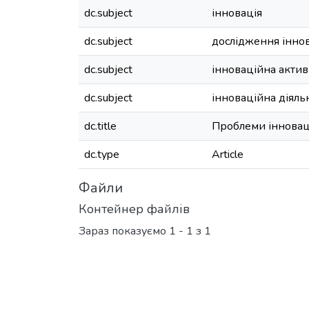
dc.subject
інновація
dc.subject
дослідження інно
dc.subject
інноваційна актив
dc.subject
інноваційна діяль
dc.title
Проблеми інноваці
dc.type
Article
Файли
Контейнер файлів
Зараз показуємо
1 - 1 з 1