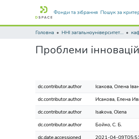
Фонди та зібрання
Пошук за крите
Головна
ННІ загальноуніверситетської підготовки
Проблеми інноваційн
dc.contributor.author
Ісакова, Олена Іва
dc.contributor.author
Исакова, Елена И
dc.contributor.author
Isakova, Olena
dc.contributor.author
Бойко, С. Б.
dc.date.accessioned
2021-04-09T05:5