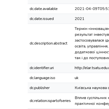
dc.date.available
2021-04-09T05:5
dc.date.issued
2021
Термін «інновація»
результат інвесту
застосовувалася ід
dc.description.abstract
освіта, управлінн
додаткової цінност
так і до поступових
dc.identifier.uri
http://elar.tsatu.
dc.language.iso
uk
dc.publisher
Київська наукова 
Вплив суспільних 
dc.relation.ispartofseries
практичної конфер