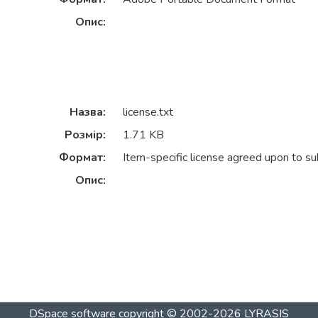
Опис:
Назва:
license.txt
Розмір:
1.71 KB
Формат:
Item-specific license agreed upon to s
Опис:
DSpace software
copyright © 2002-2026
LYRASIS