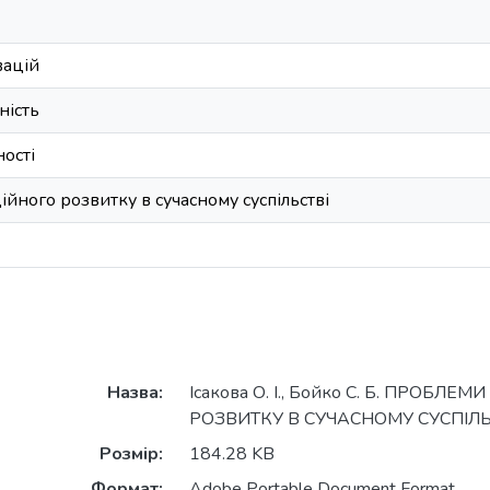
вацій
ність
ності
йного розвитку в сучасному суспільстві
Назва:
Ісакова О. І., Бойко С. Б. ПРОБЛ
РОЗВИТКУ В СУЧАСНОМУ СУСПІЛЬС
Розмір:
184.28 KB
Формат:
Adobe Portable Document Format