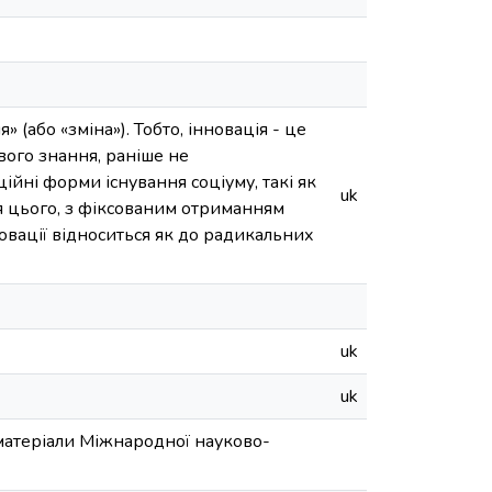
 (або «зміна»). Тобто, інновація - це
вого знання, раніше не
ійні форми існування соціуму, такі як
uk
ня цього, з фіксованим отриманням
новації відноситься як до радикальних
uk
uk
 матеріали Міжнародної науково-