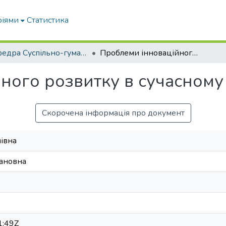
ріями
Статистика
кафедра Суспільно-гуманітарні науки
Проблеми інноваційного розвитку в сучасному суспільстві
ого розвитку в сучасному 
Скорочена інформація про документ
нівна
вановна
1:49Z