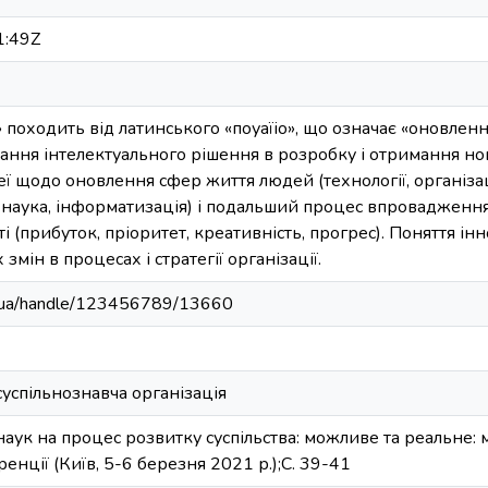
1:49Z
 походить від латинського «поуаїіо», що означає «оновлення»
вання інтелектуального рішення в розробку і отримання но
еї щодо оновлення сфер життя людей (технології, організац
я, наука, інформатизація) і подальший процес впроваджен
і (прибуток, пріоритет, креативність, прогрес). Поняття ін
 змін в процесах і стратегії організації.
edu.ua/handle/123456789/13660
суспільнознавча організація
наук на процес розвитку суспільства: можливе та реальне:
енції (Київ, 5-6 березня 2021 р.);С. 39-41