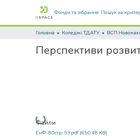
Фонди та зібрання
Пошук за крите
Головна
Коледжі ТДАТУ
Перспективи розвит
Вантажиться...
Файли
ЕнФ-80стр-53.pdf
(650.48 KB)