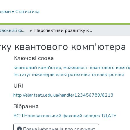
ріями
Статистика
ВСП Новокаховський фаховий коледж ТДАТУ
Перспективи розвитку квантового комп'ютера
ку квантового комп'ютера
Ключові слова
квантовий комп'ютер
,
можливості квантового комп’
Інститут інженерів електротехніки та електроніки
URI
http://elar.tsatu.edu.ua/handle/123456789/6213
Зібрання
ВСП Новокаховський фаховий коледж ТДАТУ
Повна інформація про документ