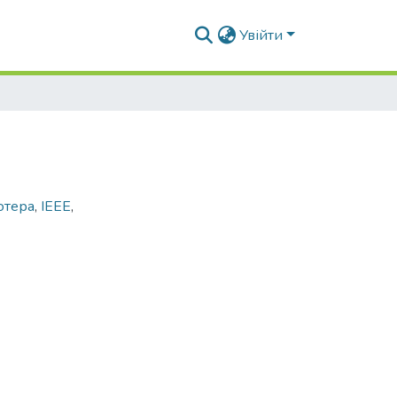
Увійти
ютера
,
IEEE
,