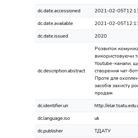
dc.date.accessioned
2021-02-05T12:1
dc.date.available
2021-02-05T12:1
dc.date.issued
2020
Розвиток комуніка
використовуючи та
Youtube-канали, щ
dc.description.abstract
створення чат-бот
Проте для охоплен
засобів захисту р
продаж
dc.identifier.uri
http://elar.tsatu.
dc.language.iso
uk
dc.publisher
ТДАТУ