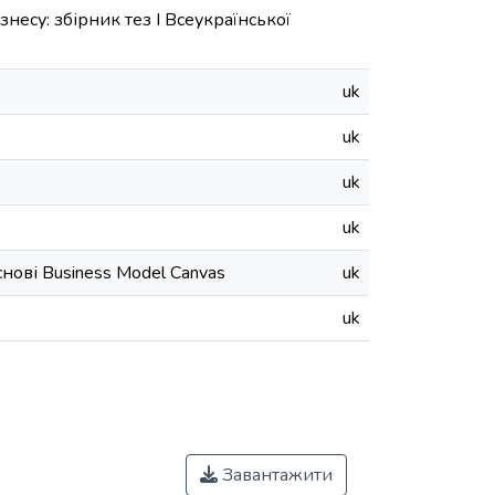
несу: збірник тез І Всеукраїнської
uk
uk
uk
uk
нові Business Model Canvas
uk
uk
Завантажити