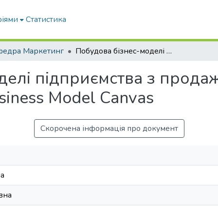
ріями
Статистика
федра Маркетинг
Побудова бізнес-моделі підприємства з продажу засобів захисту рослин на основі Business Model Canvas
елі підприємства з продаж
siness Model Canvas
Скорочена інформація про документ
на
вна