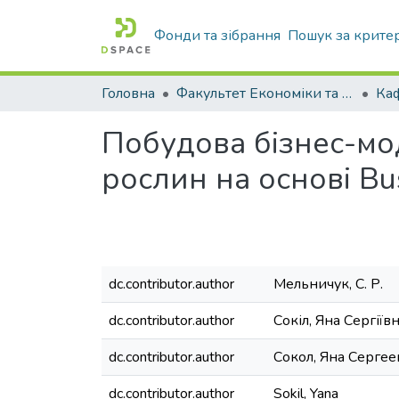
Фонди та зібрання
Пошук за крите
Головна
Факультет Економіки та бізнесу
Ка
Побудова бізнес-мод
рослин на основі Bu
dc.contributor.author
Мельничук, С. Р.
dc.contributor.author
Сокіл, Яна Сергіїв
dc.contributor.author
Сокол, Яна Сергее
dc.contributor.author
Sokil, Yana