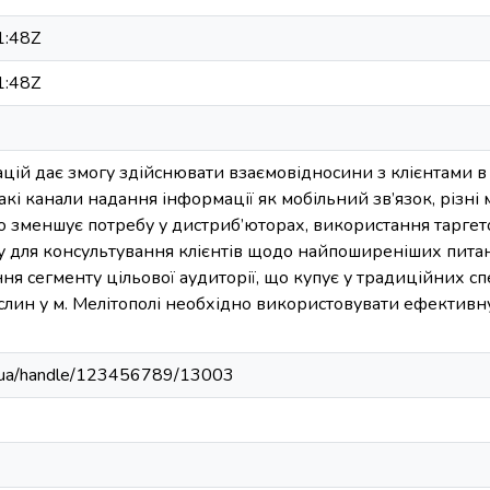
1:48Z
1:48Z
цій дає змогу здійснювати взаємовідносини з клієнтами в
кі канали надання інформації як мобільний зв’язок, різні
о зменшує потребу у дистриб’юторах, використання таргет
у для консультування клієнтів щодо найпоширеніших питань 
ня сегменту цільової аудиторії, що купує у традиційних с
ослин у м. Мелітополі необхідно використовувати ефектив
edu.ua/handle/123456789/13003