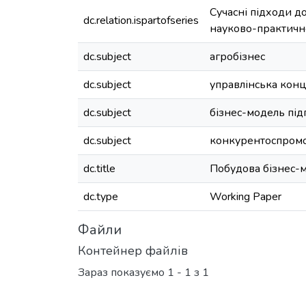
Сучасні підходи до
dc.relation.ispartofseries
науково-практично
dc.subject
агробізнес
dc.subject
управлінська кон
dc.subject
бізнес-модель пі
dc.subject
конкурентоспром
dc.title
Побудова бізнес-м
dc.type
Working Paper
Файли
Контейнер файлів
Зараз показуємо
1 - 1 з 1