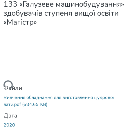
133 «Галузеве машинобудування»
здобувачів ступеня вищої освіти
«Магістр»
ься...
Файли
Вивчення обладнання для виготовлення цукрової
вати.pdf
(684.69 KB)
Дата
2020