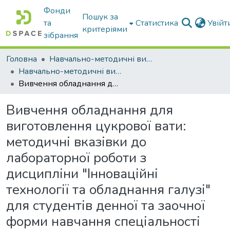
Фонди
Пошук за
та
Статистика
Увій
критеріями
зібрання
Головна
Навчально-методичні видання
Навчально-методичні видання
Вивчення обладнання для виготовлення цукрової вати: методичні вказівки до лабораторної роботи з дисципліни "Інноваційні технології та обладнання галузі" для студентів денної та заочної форми навчання спеціальності 133 «Галузеве машинобудування» здобувачів ступеня вищої освіти «Магістр»
Вивчення обладнання для
виготовлення цукрової вати:
методичні вказівки до
лабораторної роботи з
дисципліни "Інноваційні
технології та обладнання галузі"
для студентів денної та заочної
форми навчання спеціальності