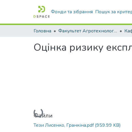
Фонди та зібрання
Пошук за крите
Головна
Факультет Агротехнологій та екології
Оцінка ризику експл
Вантажиться...
Файли
Тези Лисенко, Гранкіна.pdf
(959.99 KB)