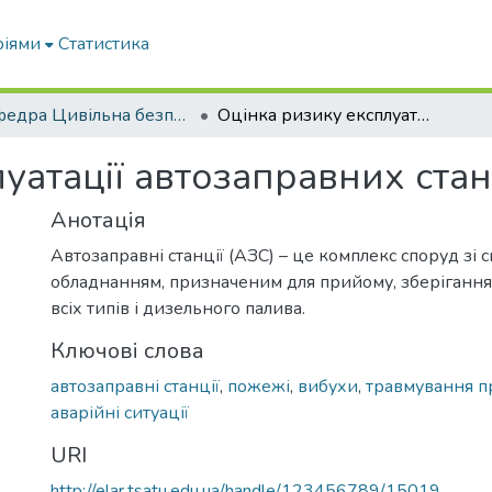
ріями
Статистика
Кафедра Цивільна безпека
Оцінка ризику експлуатації автозаправних станцій м. Мелітополь
уатації автозаправних стан
Анотація
Автозаправні станції (АЗС) – це комплекс споруд зі 
обладнанням, призначеним для прийому, зберігання 
всіх типів і дизельного палива.
Ключові слова
автозаправні станції
,
пожежі
,
вибухи
,
травмування п
аварійні ситуації
URI
http://elar.tsatu.edu.ua/handle/123456789/15019