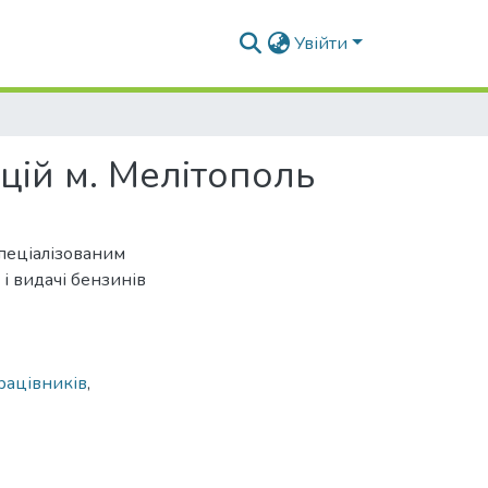
Увійти
цій м. Мелітополь
спеціалізованим
і видачі бензинів
рацівників
,