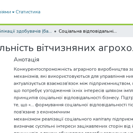
ріями
Статистика
Публікації здобувачів (бакалаврів. магістрів, аспірантів)
Соціальна відповідальність вітчизняних агрохолдингів
льність вітчизняних агрох
Анотація
Конкурентоспроможність аграрного виробництва з
механізмів, які використовуються для управління ним
актуалізується взаємозв’язок між підприємництвом, 
що потребує узгодження їхніх інтересів шляхом імп
принципів соціальної відповідальності бізнесу. Під
те, що «… формування соціальної відповідальності т
пов’язане з економічним
механізмом реалізації соціального капіталу підприєм
визначає суспільні інтереси зацікавлених сторін від і