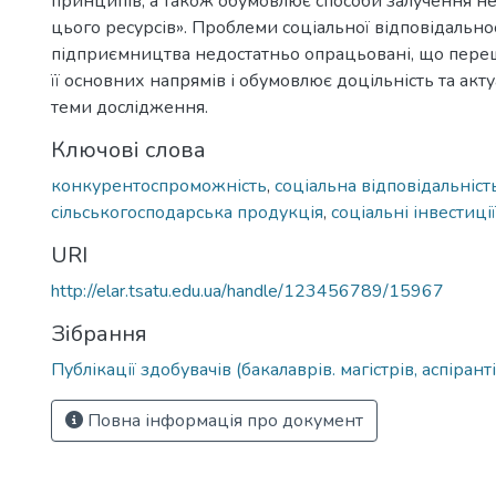
принципів, а також обумовлює способи залучення н
цього ресурсів». Проблеми соціальної відповідально
підприємництва недостатньо опрацьовані, що пер
її основних напрямів і обумовлює доцільність та акт
теми дослідження.
Ключові слова
конкурентоспроможність
,
соціальна відповідальніст
сільськогосподарська продукція
,
соціальні інвестиції
URI
http://elar.tsatu.edu.ua/handle/123456789/15967
Зібрання
Публікації здобувачів (бакалаврів. магістрів, аспіранті
Повна інформація про документ