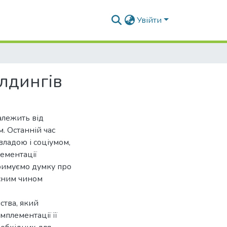
Увійти
олдингів
алежить від
. Останній час
владою і соціумом,
лементації
тримуємо думку про
існим чином
ства, який
мплементації її