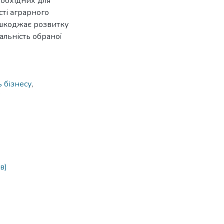
еобхідних для
сті аграрного
ешкоджає розвитку
уальність обраної
ь бізнесу
,
в)