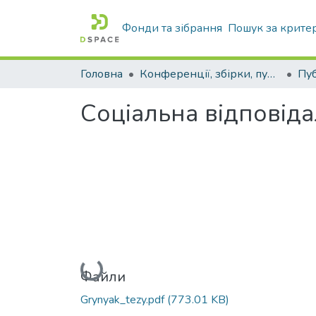
Фонди та зібрання
Пошук за крите
Головна
Конференції, збірки, публікації молодих вчених і здобувачів : магістрів, бакалаврів, аспірантів.
Соціальна відповіда
Вантажиться...
Файли
Grynyak_tezy.pdf
(773.01 KB)