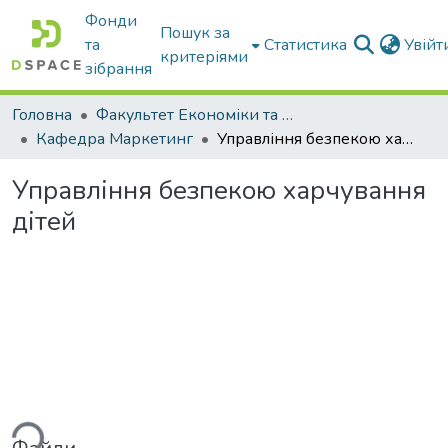
Фонди
Пошук за
та
Статистика
Увій
критеріями
зібрання
Головна
Факультет Економіки та бізнесу
Кафедра Маркетинг
Управління безпекою харчування дітей
Управління безпекою харчування
дітей
ься...