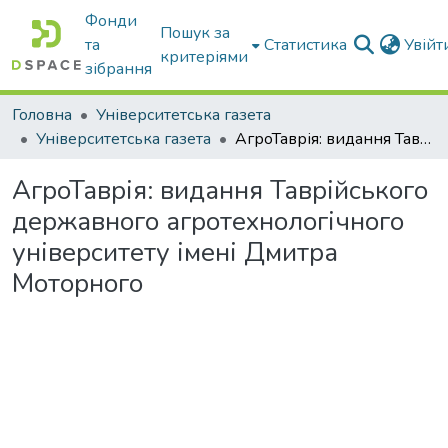
Фонди
Пошук за
та
Статистика
Увій
критеріями
зібрання
Головна
Університетська газета
Університетська газета
АгроТаврія: видання Таврійського державного агротехнологічного університету імені Дмитра Моторного
АгроТаврія: видання Таврійського
державного агротехнологічного
університету імені Дмитра
Моторного