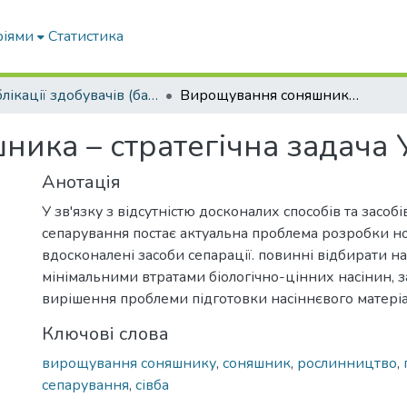
ріями
Статистика
Публікації здобувачів (бакалаврів. магістрів, аспірантів)
Вирощування соняшника – стратегічна задача України
ика – стратегічна задача 
Анотація
У зв'язку з відсутністю досконалих способів та засоб
сепарування постає актуальна проблема розробки но
вдосконалені засоби сепарації. повинні відбирати на
мінімальними втратами біологічно-цінних насінин,
вирішення проблеми підготовки насіннєвого матеріа
Ключові слова
вирощування соняшнику
,
соняшник
,
рослинництво
,
сепарування
,
сівба