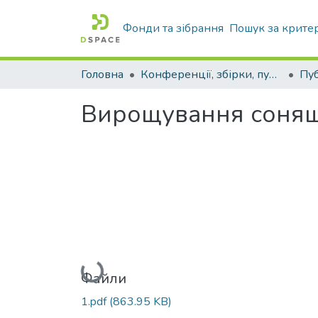
Фонди та зібрання
Пошук за крите
Головна
Конференції, збірки, публікації молодих вчених і здобувачів : магістрів, бакалаврів, аспірантів.
Вирощування соняшн
Вантажиться...
Файли
1.pdf
(863.95 KB)