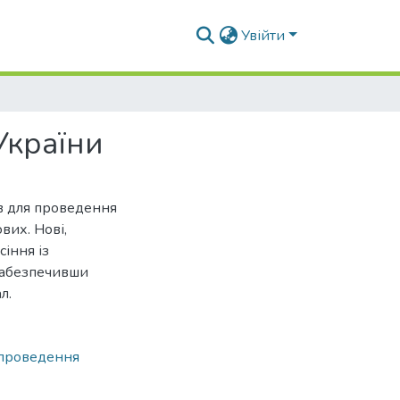
Увійти
України
ів для проведення
вих. Нові,
сіння із
 забезпечивши
л.
проведення