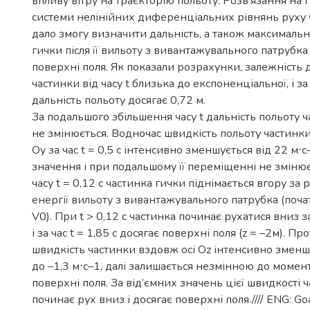
впливу вітру на траєкторію польоту. Розв’язання на
системи нелінійних диференціальних рівнянь руху 
дало змогу визначити дальність, а також максимальн
гички після її вильоту з вивантажувального патрубка
поверхні поля. Як показали розрахунки, залежність 
частинки від часу t близька до експоненціальної, і за ч
дальність польоту досягає 0,72 м.
За подальшого збільшення часу t дальність польоту 
не змінюється. Водночас швидкість польоту частинки
Oy за час t = 0,5 с інтенсивно зменшується від 22 м⋅
значення і при подальшому її переміщенні не зміню
часу t = 0,12 с частинка гички піднімається вгору за
енергії вильоту з вивантажувального патрубка (поча
V0). При t > 0,12 с частинка починає рухатися вниз 
і за час t = 1,85 с досягає поверхні поля (z = –2м). Про
швидкість частинки вздовж осі Oz інтенсивно зменшу
до –1,3 м⋅с–1, далі залишається незмінною до момен
поверхні поля. За від’ємних значень цієї швидкості 
починає рух вниз і досягає поверхні поля.//// ENG: Goal.