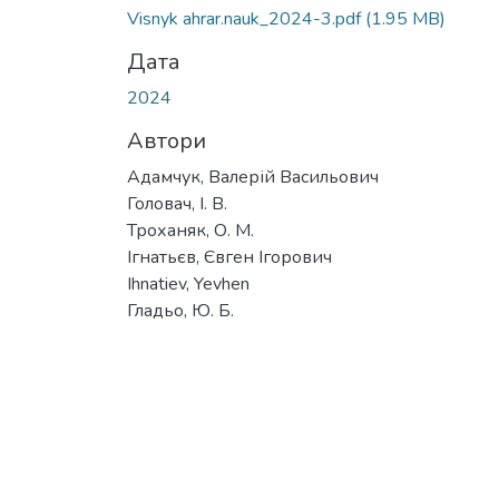
Visnyk ahrar.nauk_2024-3.pdf
(1.95 MB)
Дата
2024
Автори
Адамчук, Валерій Васильович
Головач, І. В.
Троханяк, О. М.
Ігнатьєв, Євген Ігорович
Ihnatiev, Yevhen
Гладьо, Ю. Б.