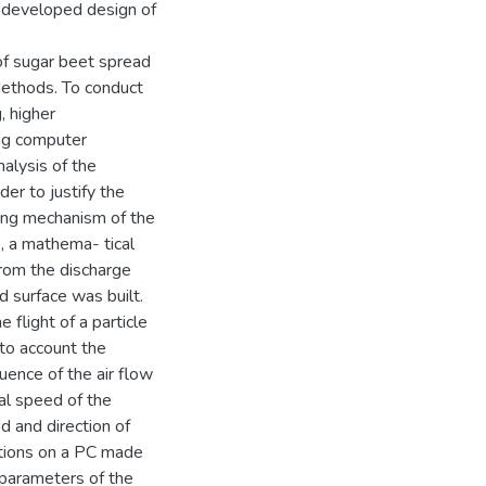
e developed design of
 of sugar beet spread
 Methods. To conduct
, higher
ing computer
nalysis of the
er to justify the
ing mechanism of the
, a mathema- tical
from the discharge
d surface was built.
 flight of a particle
nto account the
luence of the air flow
nal speed of the
d and direction of
uations on a PC made
 parameters of the