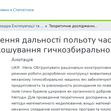
ріями
Статистика
Кафедра Експлуатації та технічного сервісу машин
Теоретичне дослідження дальності польоту частинки гички буряку цукрового під час скошування гичкозбиральною машиною.
ення дальності польоту ча
скошування гичкозбиральн
Анотація
UKR : Мета. Обґрунтувати раціональні конструктивн
режими роботи розробленої конструкції вивантажу
механізму гичкозбиральної машини, які забезпечую
продуктивність та рівномірність розкидання по пов
поля гички буряків цукрових як органічного добрива
Методи. Для проведення теоретичних досліджень 
методи математичного моделювання, вищої математ
механіки, складання комп’ютерних програм та числ