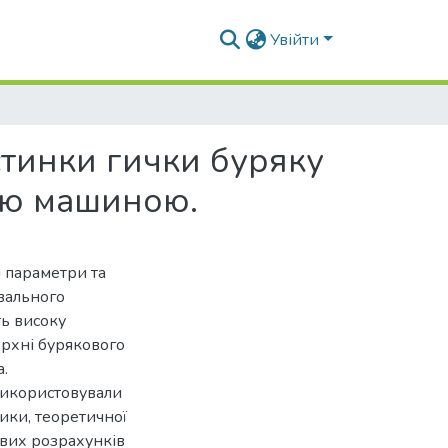
Увійти
стинки гички буряку
ою машиною.
і параметри та
вального
ть високу
ерхні бурякового
.
використовували
ики, теоретичної
ових розрахунків