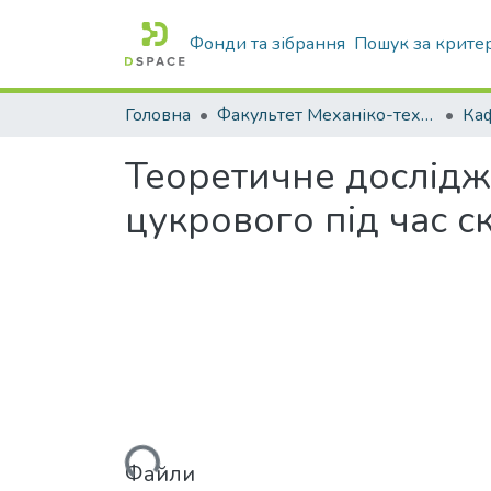
Фонди та зібрання
Пошук за крите
Головна
Факультет Механіко-технологічний
Теоретичне дослідж
цукрового під час 
Вантажиться...
Файли