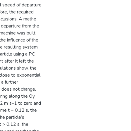
al speed of departure
fore, the required
onclusions. A mathe
s departure from the
machine was built,
the influence of the
the resulting system
article using a PC
 after it left the
culations show, the
 close to exponential,
 a further
ly does not change.
tring along the Oy
 22 m⋅s–1 to zero and
ime t = 0.12 s, the
he particle’s
t > 0.12 s, the