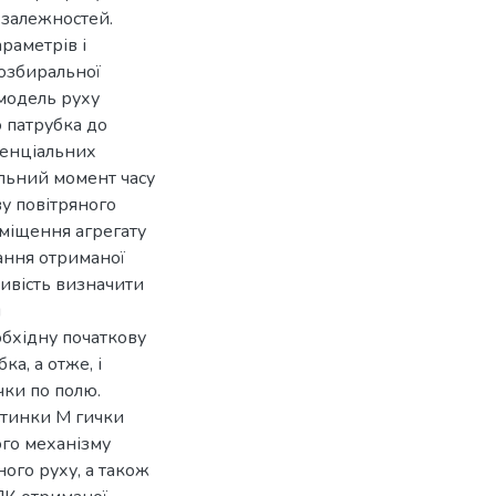
 залежностей.
раметрів і
озбиральної
модель руху
о патрубка до
ренціальних
ільний момент часу
ву повітряного
еміщення агрегату
зання отриманої
ивість визначити
и
бхідну початкову
а, а отже, і
чки по полю.
стинки M гички
ого механізму
ого руху, а також