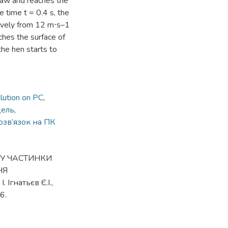
law and reaches the
e time t = 0.4 s, the
sively from 12 m⋅s–1
ches the surface of
the hen starts to
lution on PC
,
дель
,
озв’язок на ПК
У ЧАСТИНКИ
НЯ
гнатьєв Є.І.,
6.