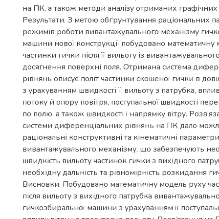
на ПК, а також методи аналізу отриманих графічних
Результати. З метою обґрунтування раціональних па
режимів роботи вивантажувального механізму гичк
машини нової конструкції побудовано математичну 
частинки гички після її вильоту із вивантажувальног
досягнення поверхні поля. Отримана система дифе
рівнянь описує політ частинки скошеної гички в дов
з урахуванням швидкості її вильоту з патрубка, впли
потоку й опору повітря, поступальної швидкості пер
по полю, а також швидкості і напрямку вітру. Розв’я
системи диференціальних рівнянь на ПК дало можл
раціональні конструктивні та кінематичні параметр
вивантажувального механізму, що забезпечують нео
швидкість вильоту частинок гички з вихідного патрубк
необхідну дальність та рівномірність розкидання ги
Висновки. Побудовано математичну модель руху ча
після вильоту з вихідного патрубка вивантажувальн
гичкозбиральної машини з урахуванням її поступальн