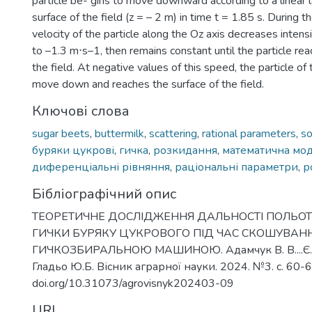
particle be- gins to move downward according to a linear 
surface of the field (z = – 2 m) in time t = 1.85 s. During th
velocity of the particle along the Oz axis decreases inten
to –1.3 m⋅s–1, then remains constant until the particle rea
the field. At negative values of this speed, the particle of 
move down and reaches the surface of the field.
Ключові слова
sugar beets
,
buttermilk
,
scattering
,
rational parameters
,
so
буряки цукрові
,
гичка
,
розкидання
,
математична мо
диференціальні рівняння
,
раціональні параметри
,
р
Бібліографічний опис
ТЕОРЕТИЧНЕ ДОСЛІДЖЕННЯ ДАЛЬНОСТІ ПОЛЬОТ
ГИЧКИ БУРЯКУ ЦУКРОВОГО ПІД ЧАС СКОШУВАН
ГИЧКОЗБИРАЛЬНОЮ МАШИНОЮ. Адамчук В. В....Є. І. І
Гладьо Ю.Б. Вісник аграрної науки. 2024. №3. с. 60-6
doi.org/10.31073/agrovisnyk202403-09
URI