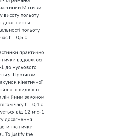
 ПК отриманої
частинки M гички
у висоту польоту
 і досягнення
дальності польоту
ас t = 0,5 с
частинки практично
 гички вздовж осі
с–1 до нульового
ється. Протягом
 рахунок кінетичної
ткової швидкості
за лінійним законом
тягом часу t = 0,4 с
ється від 12 м⋅с–1
ту досягнення
частинка гички
 To justify the