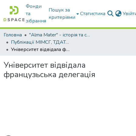
Фонди
Пошук за
та
Статистика
Увій
критеріями
зібрання
Головна
"Alma Mater" - історія та сьогодення Університету
Публікації МІМСГ, ТДАТА, ТДАТУ
Університет відвідала французьська делегація
Університет відвідала
французьська делегація