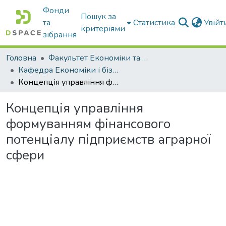
Фонди
Пошук за
та
Статистика
Увій
критеріями
зібрання
Головна
Факультет Економіки та бізнесу
Кафедра Економіки і бізнесу
Концепція управління формуванням фінансового потенціалу підприємств аграрної сфери
Концепція управління
формуванням фінансового
потенціалу підприємств аграрної
сфери